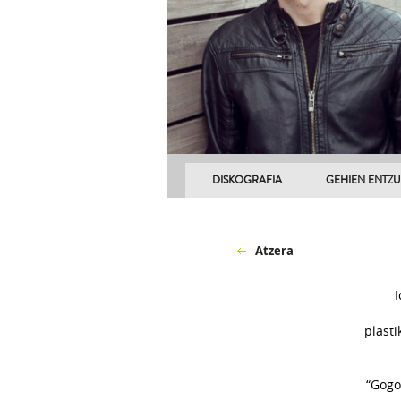
DISKOGRAFIA
GEHIEN ENTZ
Atzera
I
plasti
“Gogo