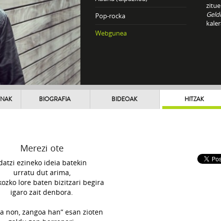
zitue
Geldi
Pop-rocka
kale
Webgunea
UNAK
BIOGRAFIA
BIDEOAK
HITZAK
Merezi ote
datzi ezineko ideia batekin
urratu dut arima,
kozko lore baten bizitzari begira
igaro zait denbora.
a non, zangoa han” esan zioten