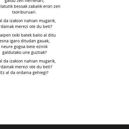
galdu zen herrenari,
ilatutik besoak zabalik erori zen
txoriburuari.
al da izakion nahian mugarik,
rdainak merezi ote du beti?
aipen txiki batek balio al ditu
esna igaro ditudan gauak,
neure gogoa bete ezinik
galdutako une guztiak?
al da izakion nahian mugarik,
rdainak merezi ote du beti?
Ez al da ordaina gehiegi?