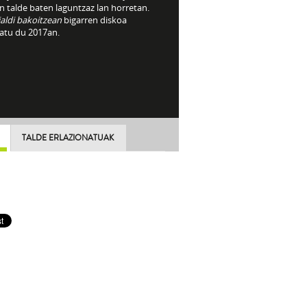
n talde baten laguntzaz lan horretan.
aldi bakoitzean
bigarren diskoa
ratu du 2017an.
TALDE ERLAZIONATUAK