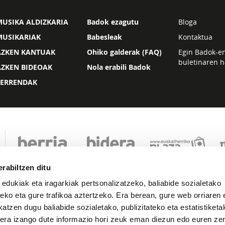
USIKA ALDIZKARIA
Badok ezagutu
Bloga
MUSIKARIAK
Babesleak
Kontaktua
AZKEN KANTUAK
Ohiko galderak (FAQ)
Egin Badok-e
buletinaren h
AZKEN BIDEOAK
Nola erabili Badok
ZERRENDAK
rabiltzen ditu
 edukiak eta iragarkiak pertsonalizatzeko, baliabide sozialetako
eko eta gure trafikoa aztertzeko. Era berean, gure web orriaren e
atzen dugu baliabide sozialetako, publizitateko eta estatistiketa
kera izango dute informazio hori zeuk eman diezun edo euren zerb
Lege oharra
Pribatutasuna
Cookie politika