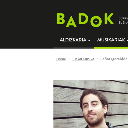
BERRI
EUSKA
ALDIZKARIA
MUSIKARIAK
Home
Euskal Musika
Beñat Igerabide