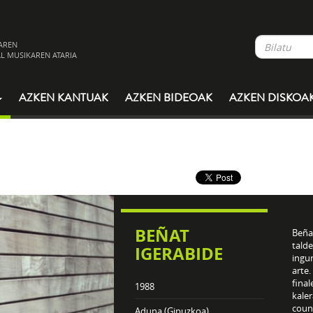
AREN
L MUSIKAREN ATARIA
AZKEN KANTUAK
AZKEN BIDEOAK
AZKEN DISKOA
BEÑAT
Beña
talde
IGERABIDE
ingu
arte.
final
1988
kale
coun
Aduna (Gipuzkoa)