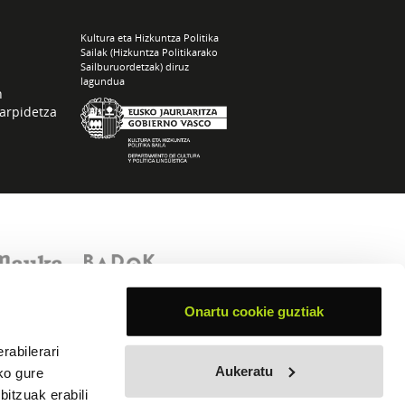
Kultura eta Hizkuntza Politika
Sailak (Hizkuntza Politikarako
Sailburuordetzak) diruz
lagundua
n
arpidetza
Onartu cookie guztiak
rabilerari
Aukeratu
ko gure
itzuak erabili