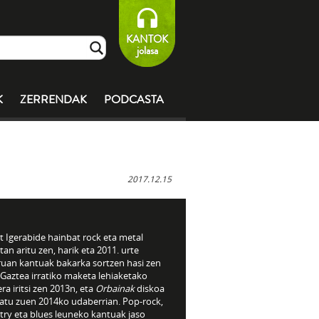
KANTOK
jolasa
K
ZERRENDAK
PODCASTA
2017.12.15
t Igerabide hainbat rock eta metal
tan aritu zen, harik eta 2011. urte
ruan kantuak bakarka sortzen hasi zen
 Gaztea irratiko maketa lehiaketako
era iritsi zen 2013n, eta
Orbainak
diskoa
ratu zuen 2014ko udaberrian. Pop-rock,
try eta blues leuneko kantuak jaso