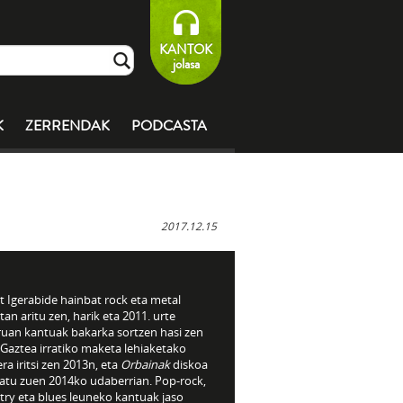
KANTOK
jolasa
K
ZERRENDAK
PODCASTA
2017.12.15
t Igerabide hainbat rock eta metal
tan aritu zen, harik eta 2011. urte
ruan kantuak bakarka sortzen hasi zen
 Gaztea irratiko maketa lehiaketako
era iritsi zen 2013n, eta
Orbainak
diskoa
ratu zuen 2014ko udaberrian. Pop-rock,
try eta blues leuneko kantuak jaso