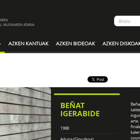
AREN
L MUSIKAREN ATARIA
AZKEN KANTUAK
AZKEN BIDEOAK
AZKEN DISKOA
BEÑAT
Beña
talde
IGERABIDE
ingu
arte.
final
1988
kale
coun
Aduna (Gipuzkoa)