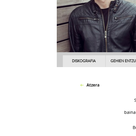
DISKOGRAFIA
GEHIEN ENTZ
Atzera
baina
B