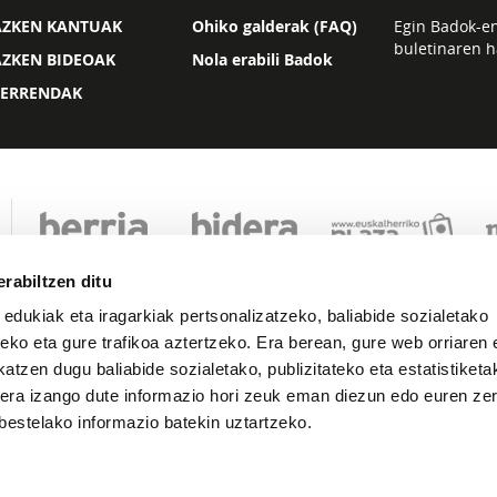
AZKEN KANTUAK
Ohiko galderak (FAQ)
Egin Badok-e
buletinaren h
AZKEN BIDEOAK
Nola erabili Badok
ZERRENDAK
rabiltzen ditu
 edukiak eta iragarkiak pertsonalizatzeko, baliabide sozialetako
eko eta gure trafikoa aztertzeko. Era berean, gure web orriaren e
atzen dugu baliabide sozialetako, publizitateko eta estatistiketa
kera izango dute informazio hori zeuk eman diezun edo euren zerb
Lege oharra
Pribatutasuna
Cookie politika
bestelako informazio batekin uztartzeko.