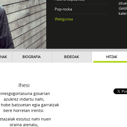
zitue
Geldi
Pop-rocka
kale
Webgunea
UNAK
BIOGRAFIA
BIDEOAK
HITZAK
Ihesi
Sinesgogortasuna gosarian
azukrez indartu nahi,
 hobe batzuetan egia garratzak
bere horretan irentsi.
etazalak estutuz nahi nuen
oraina aienatu,