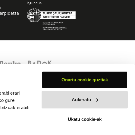
lagundua
n
arpidetza
Onartu cookie guztiak
rabilerari
Aukeratu
ko gure
itzuak erabili
Ukatu cookie-ak