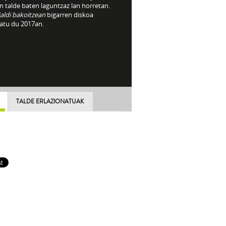
n talde baten laguntzaz lan horretan.
aldi bakoitzean
bigarren diskoa
ratu du 2017an.
TALDE ERLAZIONATUAK