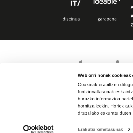
diseinua
garapena
Web orri honek cookieak e
Cookieak erabiltzen ditugu
funtzionaltasunak eskaintz
buruzko informazioa partek
hornitzaileekin. Horiek au
dituzulako eskuratu duten 
Erakutsi xehetasunak