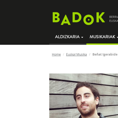
BERRI
EUSKA
ALDIZKARIA
MUSIKARIAK
Home
Euskal Musika
Beñat Igerabide