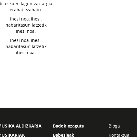
bi eskuen laguntzaz argia
erabat ezabatu.
Ihesi noa, ihesi,
nabaritasun latzetik
ihesi noa.
Ihesi noa, ihesi,
nabaritasun latzetik
ihesi noa.
USIKA ALDIZKARIA
Badok ezagutu
Bloga
MUSIKARIAK
Babesleak
Kontaktua