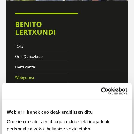
BENITO
LERTXUNDI
1942
Orio (Gipuzkoa)
Herri kanta
Webgunea
KONTZERTUAK
Web orri honek cookieak erabiltzen ditu
DISKOGRAFIA
BIOGRAFIA
Cookieak erabiltzen ditugu edukiak eta iragarkiak
pertsonalizatzeko, baliabide sozialetako