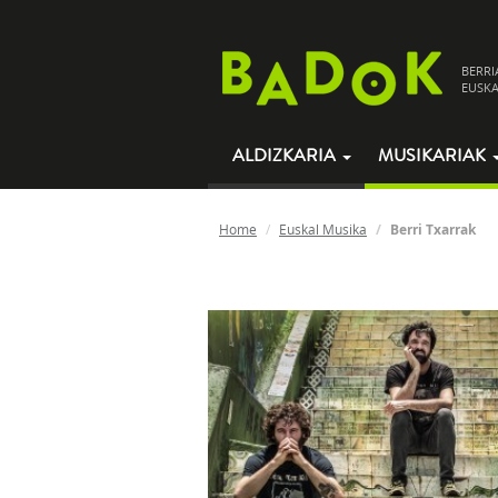
BERRI
EUSKA
ALDIZKARIA
MUSIKARIAK
Home
Euskal Musika
Berri Txarrak