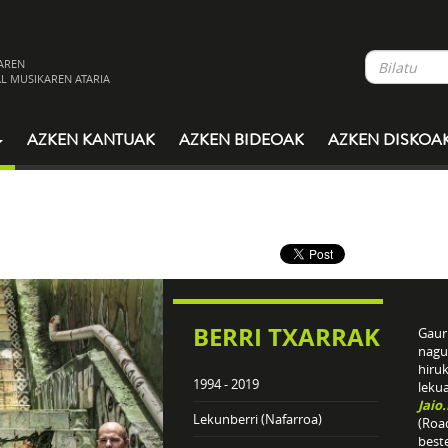
AREN
L MUSIKAREN ATARIA
AZKEN KANTUAK
AZKEN BIDEOAK
AZKEN DISKOA
BERRI TXARRAK
Gaur 
nagu
hiru
1994 - 2019
leku
Jaio
Lekunberri (Nafarroa)
(Roa
best