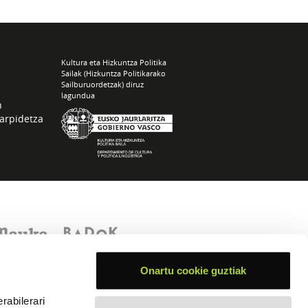
Kultura eta Hizkuntza Politika
Sailak (Hizkuntza Politikarako
Sailburuordetzak) diruz
lagundua
n
arpidetza
Onartu cookie guztiak
rabilerari