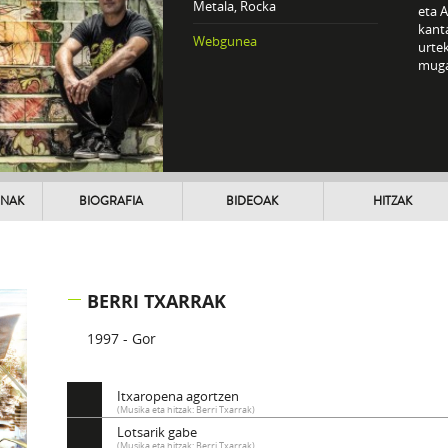
Metala, Rocka
eta A
kanta
Webgunea
urtek
muga
UNAK
BIOGRAFIA
BIDEOAK
HITZAK
BERRI TXARRAK
1997 - Gor
Itxaropena agortzen
(Musika eta hitzak: Berri Txarrak)
Lotsarik gabe
(Musika eta hitzak: Berri Txarrak)