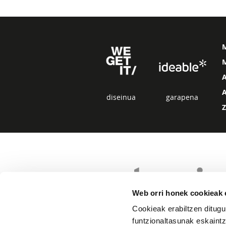
M
diseinua
garapena
Web orri honek cookieak e
Cookieak erabiltzen ditugu
funtzionaltasunak eskaintz