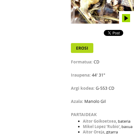
EROSI
Formatua:
CD
Iraupena:
44' 31"
Argi kodea:
G-553 CD
Azala:
Manolo Gil
PARTAIDEAK
Aitor Goikoetxea
, bateria
Mikel Lopez 'Rubio'
, baxua
Aitor Oreja
, gitarra