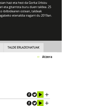
sian hazi eta hezi da Gorka Urbizu
ri eta gitarrista buru duen taldea. 25
o ibilbidearen ostean, taldeak
gabeko etenaldia iragarri du 2019an.
TALDE ERLAZIONATUAK
Atzera