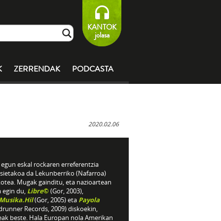
KANTOK
jolasa
K
ZERRENDAK
PODCASTA
2020.02.06
egun eskal rockaren erreferentzia
sietakoa da Lekunberriko (Nafarroa)
kotea. Mugak gainditu, eta nazioartean
a egin du,
Libre
©
(Gor, 2003),
.Musika.Hil
(Gor, 2005) eta
Payola
drunner Records, 2009) diskoekin,
eak beste. Hala Europan nola Amerikan