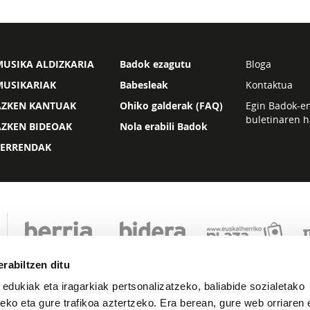
USIKA ALDIZKARIA
Badok ezagutu
Bloga
MUSIKARIAK
Babesleak
Kontaktua
AZKEN KANTUAK
Ohiko galderak (FAQ)
Egin Badok-e
buletinaren h
AZKEN BIDEOAK
Nola erabili Badok
ZERRENDAK
rabiltzen ditu
 edukiak eta iragarkiak pertsonalizatzeko, baliabide sozialetako
eko eta gure trafikoa aztertzeko. Era berean, gure web orriaren e