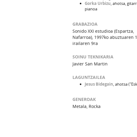
Gorka Urbizu
, ahotsa, gitarr
pianoa
GRABAZIOA
Sonido XXI estudioa (Espartza,
Nafarroa), 1997ko abuztuaren 1
irailaren 9ra
SOINU TEKNIKARIA
Javier San Martin
LAGUNTZAILEA
Jesus Bidegain
, ahotsa ("Es
GENEROAK
Metala, Rocka