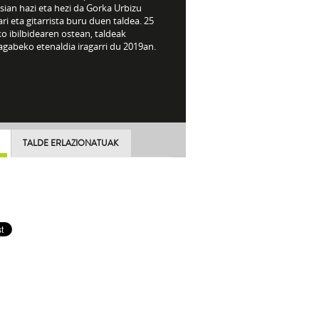
sian hazi eta hezi da Gorka Urbizu
ri eta gitarrista buru duen taldea. 25
o ibilbidearen ostean, taldeak
gabeko etenaldia iragarri du 2019an.
TALDE ERLAZIONATUAK