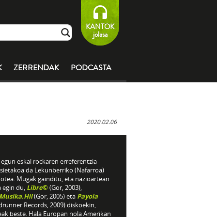
KANTOK
jolasa
K
ZERRENDAK
PODCASTA
2020.02.06
egun eskal rockaren erreferentzia
sietakoa da Lekunberriko (Nafarroa)
kotea. Mugak gainditu, eta nazioartean
a egin du,
Libre
©
(Gor, 2003),
.Musika.Hil
(Gor, 2005) eta
Payola
drunner Records, 2009) diskoekin,
eak beste. Hala Europan nola Amerikan