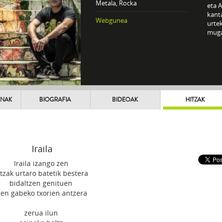
Metala, Rocka
eta A
kanta
Webgunea
urtek
muga
UNAK
BIOGRAFIA
BIDEOAK
HITZAK
Iraila
Iraila izango zen
itzak urtaro batetik bestera
bidaltzen genituen
zen gabeko txorien antzera
zerua ilun