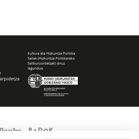
Kultura eta Hizkuntza Politika
Sailak (Hizkuntza Politikarako
Sailburuordetzak) diruz
lagundua
n
arpidetza