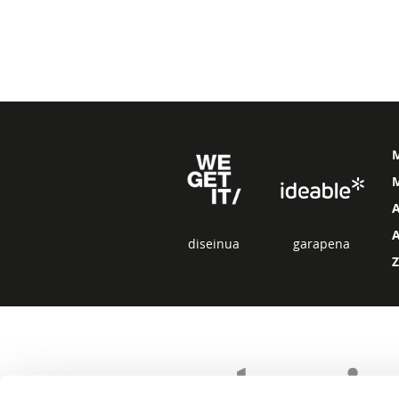
M
diseinua
garapena