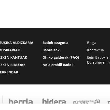
USIKA ALDIZKARIA
Badok ezagutu
Bloga
MUSIKARIAK
Babesleak
Kontaktua
AZKEN KANTUAK
Ohiko galderak (FAQ)
Egin Badok-e
buletinaren h
AZKEN BIDEOAK
Nola erabili Badok
ZERRENDAK