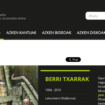
AREN
L MUSIKAREN ATARIA
AZKEN KANTUAK
AZKEN BIDEOAK
AZKEN DISKOA
BERRI TXARRAK
Gaur 
nagu
hiru
1994 - 2019
leku
Jaio
Lekunberri (Nafarroa)
(Roa
best