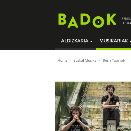
BERRI
EUSKA
ALDIZKARIA
MUSIKARIAK
Home
Euskal Musika
Berri Txarrak