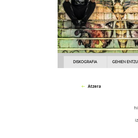
DISKOGRAFIA
GEHIEN ENTZ
Atzera
h
i