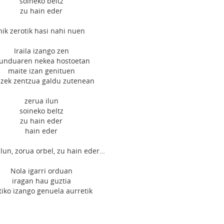
soineko beltz
zu hain eder
nik zerotik hasi nahi nuen
Iraila izango zen
unduaren nekea hostoetan
maite izan genituen
zek zentzua galdu zutenean
zerua ilun
soineko beltz
zu hain eder
hain eder
ilun, zorua orbel, zu hain eder…
Nola igarri orduan
iragan hau guztia
tiko izango genuela aurretik