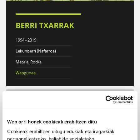
BERRI TXARRAK
1994 - 2019
Lekunberri (Nafarroa)
Metala, Rocka
Webgunea
DISKOGRAFIA
BIOGRAFIA
Web orri honek cookieak erabiltzen ditu
Atzera
Cookieak erabiltzen ditugu edukiak eta iragarkiak
pertsonalizatzeko, baliabide sozialetako