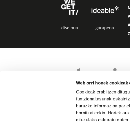
diseinua
garapena
Web orri honek cookieak e
Cookieak erabiltzen ditugu
funtzionaltasunak eskaintz
buruzko informazioa partek
hornitzaileekin. Horiek au
dituzulako eskuratu duten 