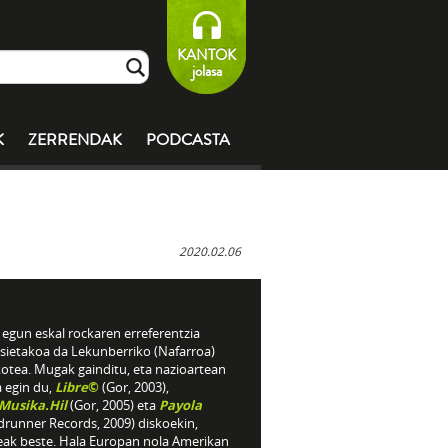
KANTOK
jolasa
K
ZERRENDAK
PODCASTA
2020.02.06
egun eskal rockaren erreferentzia
sietakoa da Lekunberriko (Nafarroa)
kotea. Mugak gainditu, eta nazioartean
a egin du,
Libre
©
(Gor, 2003),
.Musika.Hil
(Gor, 2005) eta
Payola
drunner Records, 2009) diskoekin,
eak beste. Hala Europan nola Amerikan