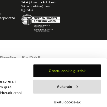
Sailak (Hizkuntza Politikarako
Sailburuordetzak) diruz
lagundua
n
arpidetza
Onartu cookie guztiak
rabilerari
Aukeratu
ko gure
itzuak erabili
Ukatu cookie-ak