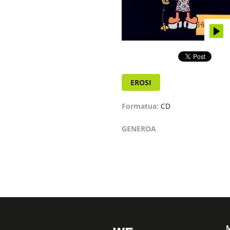
EROSI
Formatua:
CD
GENEROA
M