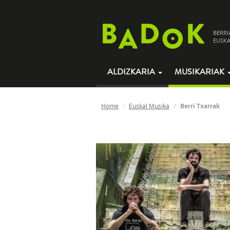
BERRI
EUSKA
ALDIZKARIA
MUSIKARIAK
Home
Euskal Musika
Berri Txarrak