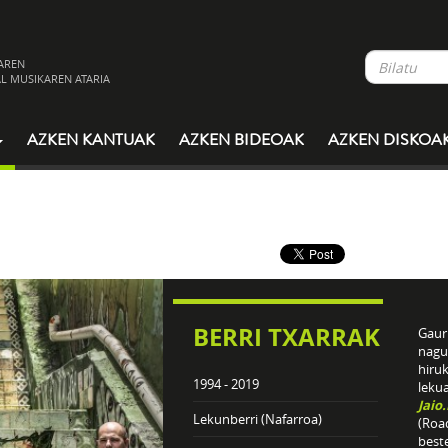
AREN
L MUSIKAREN ATARIA
AZKEN KANTUAK
AZKEN BIDEOAK
AZKEN DISKOA
BERRI TXARRAK
Gaur 
nagu
hiru
1994 - 2019
leku
Jaio
Lekunberri (Nafarroa)
(Roa
best