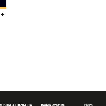
USIKA ALDIZKARIA
Badok ezagutu
Bloga