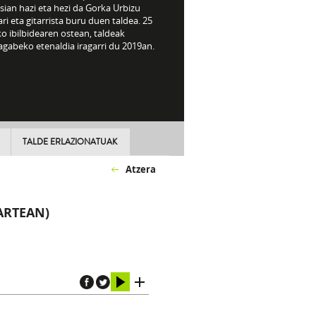
sian hazi eta hezi da Gorka Urbizu
ri eta gitarrista buru duen taldea. 25
o ibilbidearen ostean, taldeak
gabeko etenaldia iragarri du 2019an.
TALDE ERLAZIONATUAK
Atzera
ARTEAN)