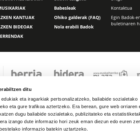
MUSIKARIAK
Babesleak
Kontaktua
AZKEN KANTUAK
Ohiko galderak (FAQ)
Egin Badok-e
buletinaren h
AZKEN BIDEOAK
Nola erabili Badok
ZERRENDAK
rabiltzen ditu
 edukiak eta iragarkiak pertsonalizatzeko, baliabide sozialetako
eko eta gure trafikoa aztertzeko. Era berean, gure web orriaren e
atzen dugu baliabide sozialetako, publizitateko eta estatistiketa
kera izango dute informazio hori zeuk eman diezun edo euren zerb
Lege oharra
Pribatutasuna
Cookie politika
bestelako informazio batekin uztartzeko.