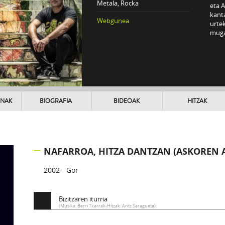
Metala, Rocka
eta A
kanta
Webgunea
urtek
muga
UNAK
BIOGRAFIA
BIDEOAK
HITZAK
NAFARROA, HITZA DANTZAN (ASKOREN 
2002 - Gor
Bizitzaren iturria
(Musika: Berri Txarrak-Hitzak: Aritz Saragueta)