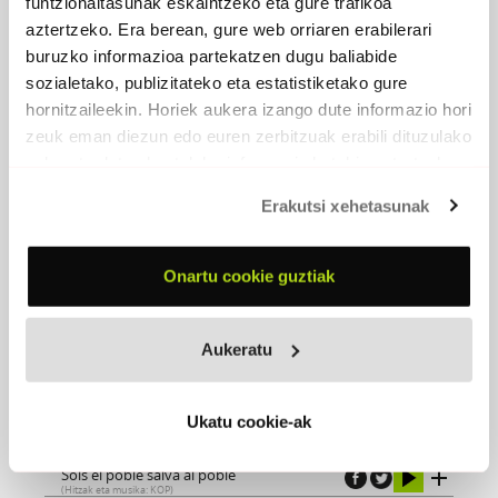
funtzionaltasunak eskaintzeko eta gure trafikoa
aztertzeko. Era berean, gure web orriaren erabilerari
buruzko informazioa partekatzen dugu baliabide
sozialetako, publizitateko eta estatistiketako gure
hornitzaileekin. Horiek aukera izango dute informazio hori
zeuk eman diezun edo euren zerbitzuak erabili dituzulako
eskuratu duten bestelako informazio batekin uztartzeko.
Erakutsi xehetasunak
Onartu cookie guztiak
Aukeratu
NOSTRAT (ASKOREN ARTEAN)
2007 - Propaganda Pel Fet
Ukatu cookie-ak
Sols el poble salva al poble
(Hitzak eta musika: KOP)