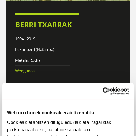
BERRI TXARRAK
1994 - 2019
Lekunberri (Nafarroa)
Metala, Rocka
Webgunea
DISKOGRAFIA
BIOGRAFIA
Web orri honek cookieak erabiltzen ditu
Atzera
Cookieak erabiltzen ditugu edukiak eta iragarkiak
pertsonalizatzeko, baliabide sozialetako