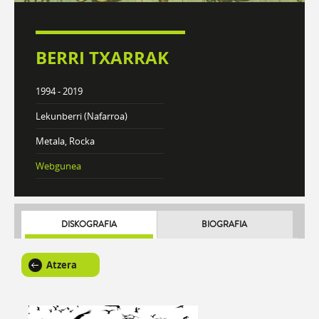
BERRI TXARRAK
1994 - 2019
Lekunberri (Nafarroa)
Metala, Rocka
Webgunea
DISKOGRAFIA
BIOGRAFIA
Atzera