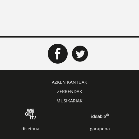
AZKEN KANTUAK
ZERRENDAK
MUSIKARIAK
diseinua
garapena