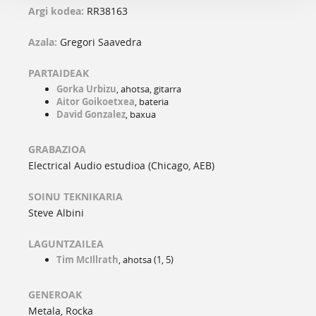
Argi kodea:
RR38163
Azala:
Gregori Saavedra
PARTAIDEAK
Gorka Urbizu
, ahotsa, gitarra
Aitor Goikoetxea
, bateria
David Gonzalez
, baxua
GRABAZIOA
Electrical Audio estudioa (Chicago, AEB)
SOINU TEKNIKARIA
Steve Albini
LAGUNTZAILEA
Tim McIllrath
, ahotsa (1, 5)
GENEROAK
Metala, Rocka