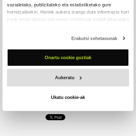
Orain euria hasten bada nora joan, orain.
sozialetako, publizitateko eta estatistiketako gure
Ihes egiterik ez daukat, preso naiz.
hornitzaileekin. Horiek aukera izango dute informazio hori
zeuk eman diezun edo euren zerbitzuak erabili dituzulako
Jendez inguratuta baina sentitzen naiz bakarrik,
bakardadeaz beteta, baztertuta (e)ta hutsik.
eskuratu duten bestelako informazio batekin uztartzeko.
Garrasi, oihu sakonena mutu, itsu eta gor.
Erakutsi xehetasunak
Ea norbaitek entzungo ote nauen inkognitak hil baino
lehen.
Onartu cookie guztiak
Miseriak duintasunari eskaintzen dion omenaldian
izaterik ez,
nortasuna galduta, ezabatuta.
Aukeratu
Garrasi, oihu sakonena mutu, itsu eta gor.
Ea norbaitek entzungo ote nauen inkognitak hil baino
Ukatu cookie-ak
lehen.