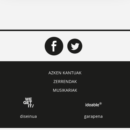
AZKEN KANTUAK
ZERRENDAK
MUSIKARIAK
diseinua
garapena