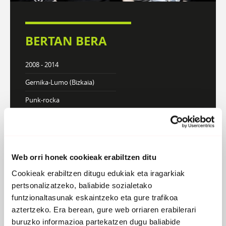
BERTAN BERA
2008 - 2014
Gernika-Lumo (Bizkaia)
Punk-rocka
DISKOGRAFIA
BIOGRAFIA
Web orri honek cookieak erabiltzen ditu
Cookieak erabiltzen ditugu edukiak eta iragarkiak
pertsonalizatzeko, baliabide sozialetako
Atzera
funtzionaltasunak eskaintzeko eta gure trafikoa
aztertzeko. Era berean, gure web orriaren erabilerari
Ezabatuta
buruzko informazioa partekatzen dugu baliabide