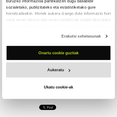
buruzko informazioa partekatzen dugu baliabide
Harriak hegan
sozialetako, publizitateko eta estatistiketako gure
Langileak
hornitzaileekin. Horiek aukera izango dute informazio hori
bakean
zeuk eman diezun edo euren zerbitzuak erabili dituzulako
kalean gora
eskuratu duten bestelako informazio batekin uztartzeko.
askatasun
garrasia
Erakutsi xehetasunak
kalean behera
Itsasoko
laino beltza
Onartu cookie guztiak
lehertu zenean
harriak
hasi ziren
Aukeratu
hegan
lan uzteak
amorrua
Ukatu cookie-ak
kaleak sutan