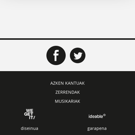
AZKEN KANTUAK
ZERRENDAK
MUSIKARIAK
diseinua
garapena