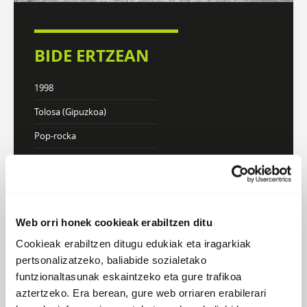
BIDE ERTZEAN
1998
Tolosa (Gipuzkoa)
Pop-rocka
Webgunea
DISKOGRAFIA
BIOGRAFIA
Web orri honek cookieak erabiltzen ditu
Cookieak erabiltzen ditugu edukiak eta iragarkiak
pertsonalizatzeko, baliabide sozialetako
funtzionaltasunak eskaintzeko eta gure trafikoa
Atzera
aztertzeko. Era berean, gure web orriaren erabilerari