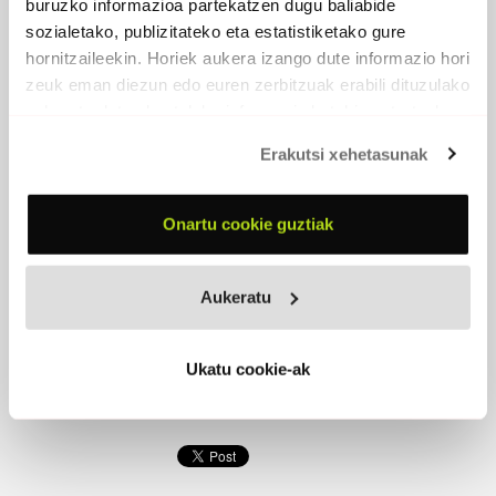
buruzko informazioa partekatzen dugu baliabide
sozialetako, publizitateko eta estatistiketako gure
hornitzaileekin. Horiek aukera izango dute informazio hori
zeuk eman diezun edo euren zerbitzuak erabili dituzulako
eskuratu duten bestelako informazio batekin uztartzeko.
BILAU
Erakutsi xehetasunak
2016 -
Egilea editore
Onartu cookie guztiak
PARTAIDEAK
Elorri Falxa
, ahotsa, baxua
Paxkal Irigoien
, ahotsa, gitarra
Aukeratu
Xabi Etxeberri
, biolina
Jeremie Garat
, biolontxeloa
Ukatu cookie-ak
EROSI