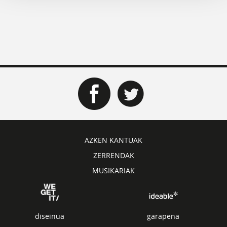
AZKEN KANTUAK
ZERRENDAK
MUSIKARIAK
diseinua
garapena