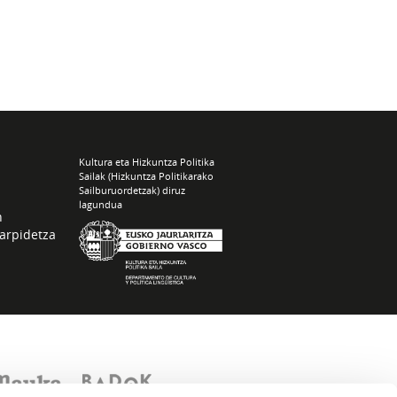
Kultura eta Hizkuntza Politika
Sailak (Hizkuntza Politikarako
Sailburuordetzak) diruz
lagundua
n
arpidetza