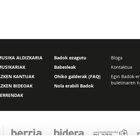
USIKA ALDIZKARIA
Badok ezagutu
Bloga
MUSIKARIAK
Babesleak
Kontaktua
AZKEN KANTUAK
Ohiko galderak (FAQ)
Egin Badok-e
buletinaren h
AZKEN BIDEOAK
Nola erabili Badok
ZERRENDAK