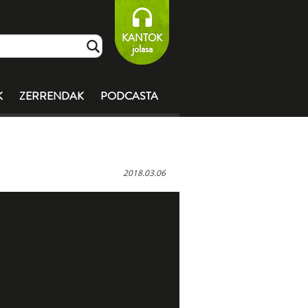
KANTOK
jolasa
K
ZERRENDAK
PODCASTA
2018.03.06