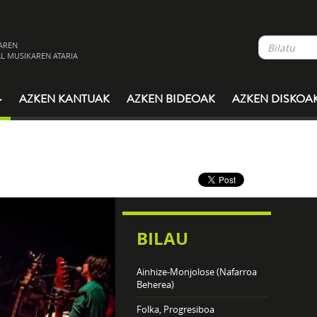
AREN
L MUSIKAREN ATARIA
AZKEN KANTUAK
AZKEN BIDEOAK
AZKEN DISKOA
BILAU
Ainhize-Monjolose (Nafarroa
Beherea)
Folka, Progresiboa