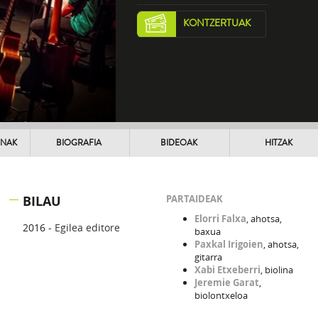
KONTZERTUAK
UNAK
BIOGRAFIA
BIDEOAK
HITZAK
BILAU
PARTAIDEAK
Elorri Falxa
, ahotsa,
2016 -
Egilea editore
baxua
Paxkal Irigoien
, ahotsa,
gitarra
Xabi Etxeberri
, biolina
Jeremie Garat
,
biolontxeloa