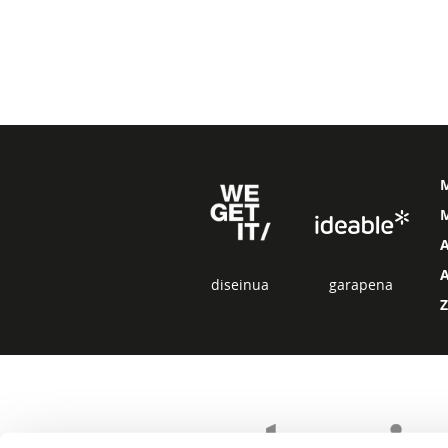
M
diseinua
garapena