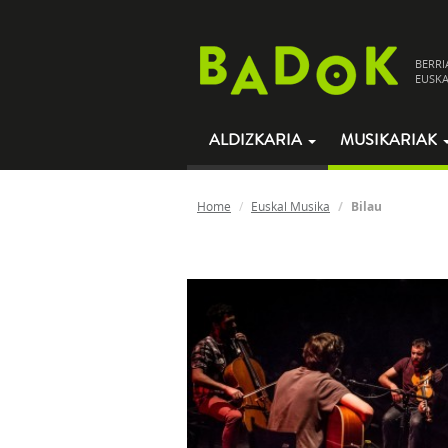
BERRI
EUSKA
ALDIZKARIA
MUSIKARIAK
Home
Euskal Musika
Bilau