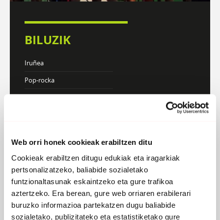
BILUZIK
Iruñea
Pop-rocka
DISKOGRAFIA
BIOGRAFIA
Web orri honek cookieak erabiltzen ditu
Cookieak erabiltzen ditugu edukiak eta iragarkiak
pertsonalizatzeko, baliabide sozialetako
funtzionaltasunak eskaintzeko eta gure trafikoa
aztertzeko. Era berean, gure web orriaren erabilerari
buruzko informazioa partekatzen dugu baliabide
sozialetako, publizitateko eta estatistiketako gure