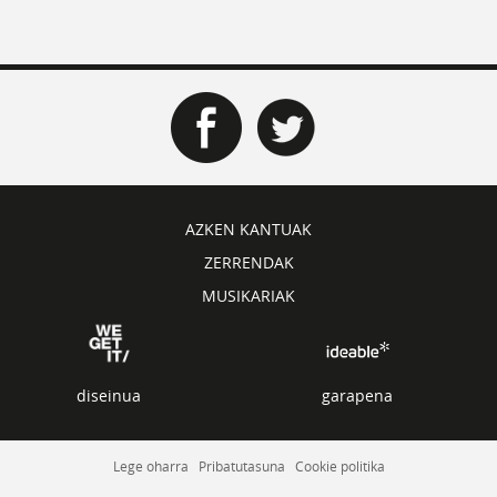
AZKEN KANTUAK
ZERRENDAK
MUSIKARIAK
diseinua
garapena
Lege oharra
Pribatutasuna
Cookie politika