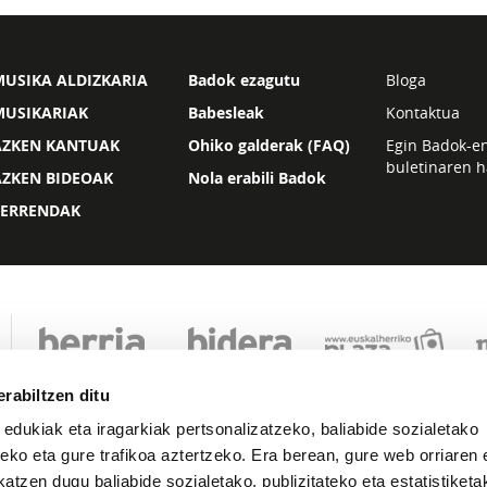
USIKA ALDIZKARIA
Badok ezagutu
Bloga
MUSIKARIAK
Babesleak
Kontaktua
AZKEN KANTUAK
Ohiko galderak (FAQ)
Egin Badok-e
buletinaren h
AZKEN BIDEOAK
Nola erabili Badok
ZERRENDAK
rabiltzen ditu
 edukiak eta iragarkiak pertsonalizatzeko, baliabide sozialetako
eko eta gure trafikoa aztertzeko. Era berean, gure web orriaren e
atzen dugu baliabide sozialetako, publizitateko eta estatistiketa