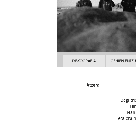
DISKOGRAFIA
GEHIEN ENTZ
Atzera
Begi tri
Hi
Nahi
eta orai