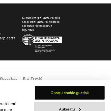
Kultura eta Hizkuntza Politika
Sailak (Hizkuntza Politikarako
Sailburuordetzak) diruz
lagundua
n
arpidetza
Onartu cookie guztiak
rabilerari
Aukeratu
ko gure