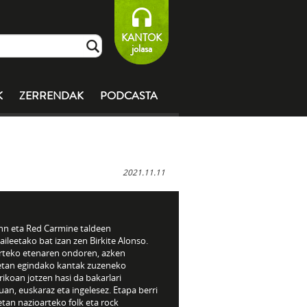
KANTOK
jolasa
K
ZERRENDAK
PODCASTA
2021.11.11
nn eta Red Carmine
taldeen
aileetako bat izan zen Birkite Alonso.
urteko etenaren ondoren, azken
etan egindako kantak zuzeneko
rikoan jotzen hasi da bakarlari
n, euskaraz eta ingelesez. Etapa berri
tan nazioarteko folk eta rock