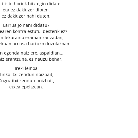
 triste horiek hitz egin didate
eta ez dakit zer dioten,
ez dakit zer nahi duten.
Larrua jo nahi didazu?
earen kontra estutu, besterik ez?
n lekuraino eraman zaitzadan,
ekuan arnasa hartuko duzulakoan.
n egonda naiz ere, aspaldian...
aiz erantzuna, ez nauzu behar.
Ireki leihoa
Tinko itxi zendun noizbait,
Gogoz itxi zendun noizbait,
etxea epeltzean.