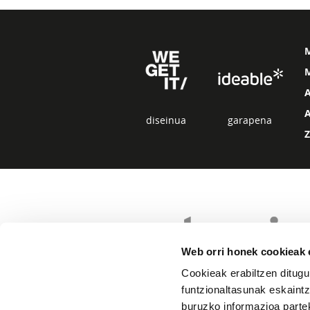
M
diseinua
garapena
Web orri honek cookieak e
Cookieak erabiltzen ditugu
funtzionaltasunak eskaintz
buruzko informazioa partek