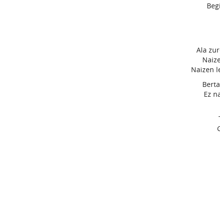
Begi
Ala zur
Naize
Naizen l
Berta
Ez n