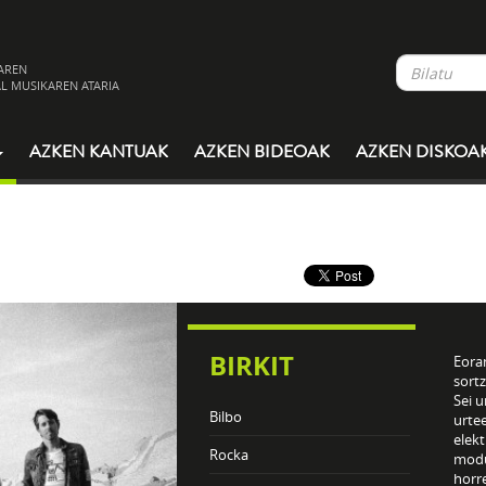
AREN
L MUSIKAREN ATARIA
AZKEN KANTUAK
AZKEN BIDEOAK
AZKEN DISKOA
BIRKIT
Eora
sortz
Sei 
Bilbo
urte
elekt
Rocka
modua
horre