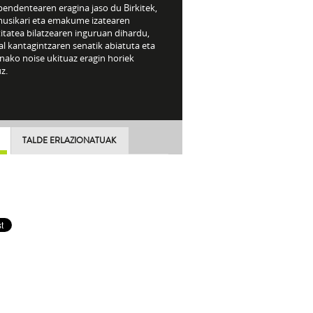
pendentearen eragina jaso du Birkitek,
musikari eta emakume izatearen
itatea bilatzearen inguruan dihardu,
l kantagintzaren senatik abiatuta eta
nako noise ukituaz eragin horiek
uz.
TALDE ERLAZIONATUAK