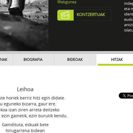
Webgunea
inde
eta 
ident
KONTZERTUAK
euska
antzi
islat
UNAK
BIOGRAFIA
BIDEOAK
HITZAK
Leihoa
ste horiek berriz hitz egin didate.
ru eguneko bizarra, gaur ere.
koa izan ziren arreta deitzeko
n ezin gainetik, ezin burutik kendu.
Gaindituta, eskuak bete
hirugarrena bidean