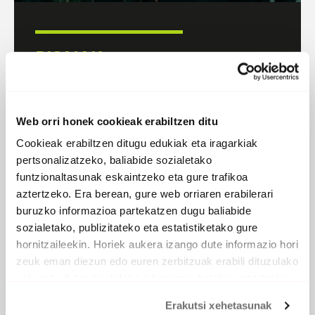
BISAIAK
Web orri honek cookieak erabiltzen ditu
DISKOGRAFIA
BIOGRAFIA
Cookieak erabiltzen ditugu edukiak eta iragarkiak
pertsonalizatzeko, baliabide sozialetako
funtzionaltasunak eskaintzeko eta gure trafikoa
aztertzeko. Era berean, gure web orriaren erabilerari
buruzko informazioa partekatzen dugu baliabide
sozialetako, publizitateko eta estatistiketako gure
hornitzaileekin. Horiek aukera izango dute informazio hori
zeuk eman diezun edo euren zerbitzuak erabili dituzulako
eskuratu duten bestelako informazio batekin uztartzeko.
Erakutsi xehetasunak
SEHASKA KANTURIK GABE