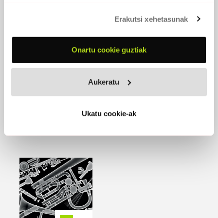
Erakutsi xehetasunak
BERRIOZAR
Onartu cookie guztiak
2016 -
Bonberenea Ekintzak
EROSI
Aukeratu
Ukatu cookie-ak