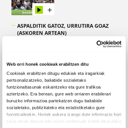
ASPALDITIK GATOZ, URRUTIRA GOAZ
(ASKOREN ARTEAN)
2017 -
Bonberenea Ekintzak
Web orri honek cookieak erabiltzen ditu
Cookieak erabiltzen ditugu edukiak eta iragarkiak
pertsonalizatzeko, baliabide sozialetako
funtzionaltasunak eskaintzeko eta gure trafikoa
aztertzeko. Era berean, gure web orriaren erabilerari
buruzko informazioa partekatzen dugu baliabide
sozialetako, publizitateko eta estatistiketako gure
hornitzaileekin. Horiek aukera izango dute informazio hori
zeuk eman diezun edo euren zerbitzuak erabili dituzulako
eskuratu duten bestelako informazio batekin uztartzeko.