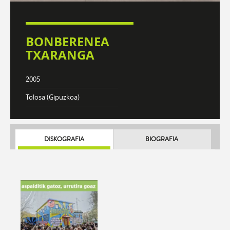
BONBERENEA
TXARANGA
2005
Tolosa (Gipuzkoa)
DISKOGRAFIA
BIOGRAFIA