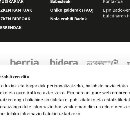
MUSIKARIAK
Babesleak
Kontaktua
AZKEN KANTUAK
Ohiko galderak (FAQ)
Egin Badok-e
buletinaren h
AZKEN BIDEOAK
Nola erabili Badok
ZERRENDAK
rabiltzen ditu
 edukiak eta iragarkiak pertsonalizatzeko, baliabide sozialetako
eko eta gure trafikoa aztertzeko. Era berean, gure web orriaren e
atzen dugu baliabide sozialetako, publizitateko eta estatistiketa
kera izango dute informazio hori zeuk eman diezun edo euren zerb
Lege oharra
Pribatutasuna
Cookie politika
bestelako informazio batekin uztartzeko.