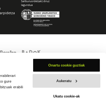
Sailburuordetzak) diruz
lagundua
n
arpidetza
Onartu cookie guztiak
rabilerari
Aukeratu
ko gure
itzuak erabili
Ukatu cookie-ak