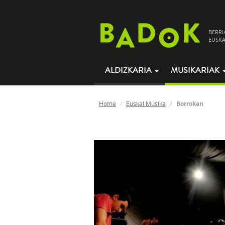
BERRI
EUSKA
ALDIZKARIA
MUSIKARIAK
Home
Euskal Musika
Borrokan