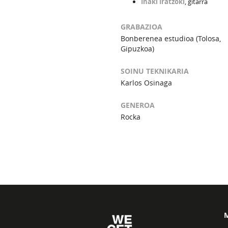
Iñaki Iratzoki
, gitarra
GRABAZIOA
Bonberenea estudioa (Tolosa,
Gipuzkoa)
SOINU TEKNIKARIA
Karlos Osinaga
GENEROA
Rocka
M