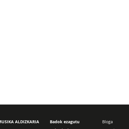
USIKA ALDIZKARIA
Badok ezagutu
Bloga