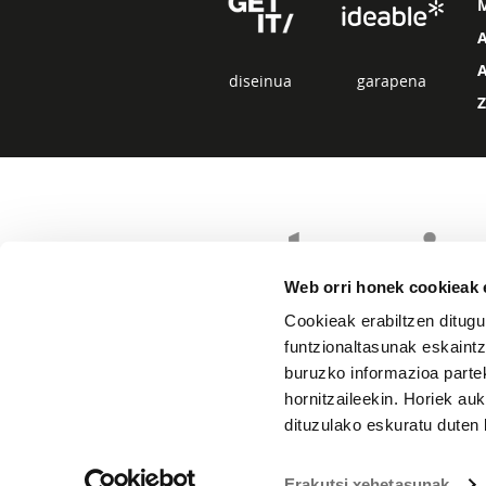
diseinua
garapena
Web orri honek cookieak e
Cookieak erabiltzen ditugu
funtzionaltasunak eskaintz
buruzko informazioa partek
hornitzaileekin. Horiek au
dituzulako eskuratu duten 
Erakutsi xehetasunak