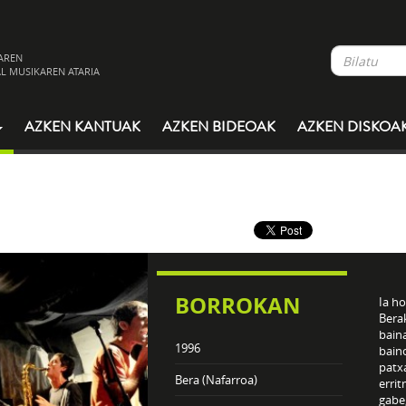
AREN
L MUSIKAREN ATARIA
AZKEN KANTUAK
AZKEN BIDEOAK
AZKEN DISKOA
BORROKAN
Ia ho
Bera
bain
1996
baino
patx
Bera (Nafarroa)
errit
gabe;