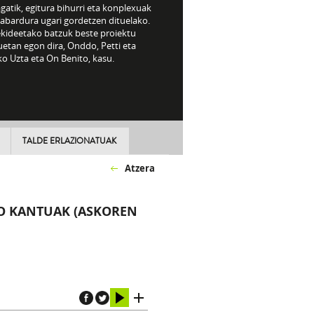
gatik, egitura bihurri eta konplexuak
ñabardura ugari gordetzen dituelako.
ekideetako batzuk beste proiektu
etan egon dira, Onddo, Petti eta
o Uzta eta On Benito, kasu.
TALDE ERLAZIONATUAK
Atzera
KO KANTUAK (ASKOREN