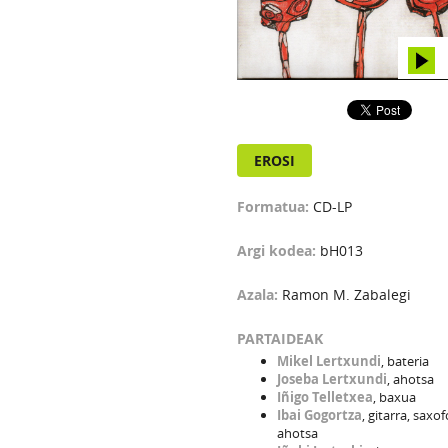
EROSI
Formatua:
CD-LP
Argi kodea:
bH013
Azala:
Ramon M. Zabalegi
PARTAIDEAK
Mikel Lertxundi
, bateria
Joseba Lertxundi
, ahotsa
Iñigo Telletxea
, baxua
Ibai Gogortza
, gitarra, saxof
ahotsa