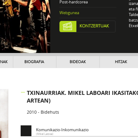
Post-hardcorea
izana
eta 
Webgunea
Tald
batzu
Etxek
KONTZERTUAK
UNAK
BIOGRAFIA
BIDEOAK
HITZAK
TXINAURRIAK. MIKEL LABOARI IKASITA
ARTEAN)
2010 - Bidehuts
Komunikazio-Inkomunikazio
(Mikel Laboa)