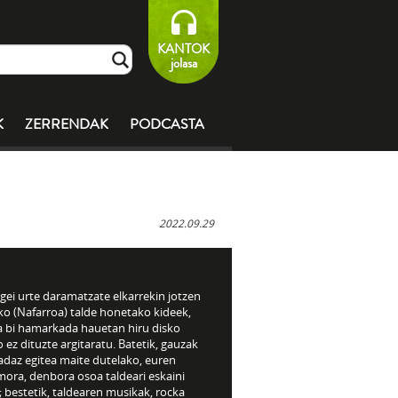
KANTOK
jolasa
K
ZERRENDAK
PODCASTA
2022.09.29
gei urte daramatzate elkarrekin jotzen
ko (Nafarroa) talde honetako kideek,
a bi hamarkada hauetan hiru disko
 ez dituzte argitaratu. Batetik, gauzak
adaz egitea maite dutelako, euren
mora, denbora osoa taldeari eskaini
 bestetik, taldearen musikak, rocka