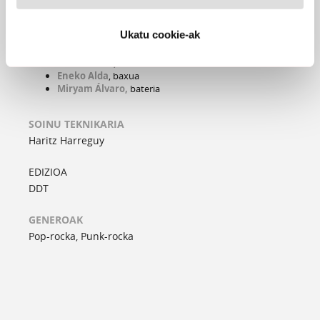
Azala:
Iratxe Perez
PARTAIDEAK
Ukatu cookie-ak
Antton Carretero,
gitarra
Iratxe Pérez,
ahotsa
Eneko Alda
, baxua
Miryam Álvaro,
bateria
SOINU TEKNIKARIA
Haritz Harreguy
EDIZIOA
DDT
GENEROAK
Pop-rocka, Punk-rocka