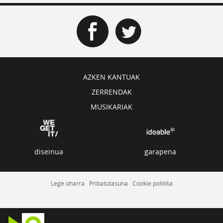
AZKEN KANTUAK
ZERRENDAK
MUSIKARIAK
diseinua
garapena
Lege oharra
Pribatutasuna
Cookie politika