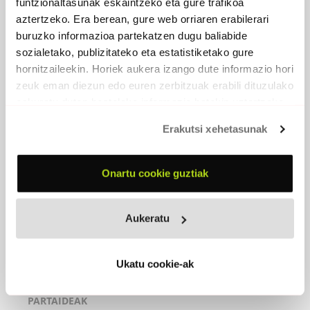
funtzionaltasunak eskaintzeko eta gure trafikoa
aztertzeko. Era berean, gure web orriaren erabilerari
buruzko informazioa partekatzen dugu baliabide
sozialetako, publizitateko eta estatistiketako gure
hornitzaileekin. Horiek aukera izango dute informazio hori
zeuk eman diezun edo euren zerbitzuak erabili dituzulako
eskuratu duten bestelako informazio batekin uztartzeko.
Erakutsi xehetasunak
MAGALEAN (SG-DG)
Onartu cookie guztiak
2023 - Egilea editore
Aukeratu
Magalean
(Musika eta hitzak: DEI)
Ukatu cookie-ak
Iraupena:
4:36
PARTAIDEAK