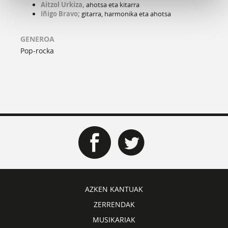
Aitzol Urkiza,
ahotsa eta kitarra
Iñigo Bravo;
gitarra, harmonika eta ahotsa
GENEROA
Pop-rocka
AZKEN KANTUAK
ZERRENDAK
MUSIKARIAK