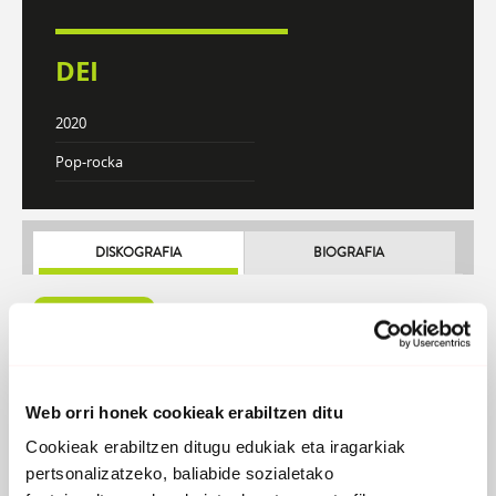
DEI
2020
Pop-rocka
DISKOGRAFIA
BIOGRAFIA
Atzera
Web orri honek cookieak erabiltzen ditu
Cookieak erabiltzen ditugu edukiak eta iragarkiak
pertsonalizatzeko, baliabide sozialetako