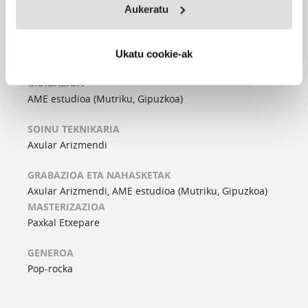
Aukeratu
PARTAIDEAK
Aitzol Urkiza
, ahotsa eta kitarra
Iñigo Bravo
, gitarra, harmonika eta ahotsa
Ukatu cookie-ak
GRABAZIOA
AME estudioa (Mutriku, Gipuzkoa)
SOINU TEKNIKARIA
Axular Arizmendi
GRABAZIOA ETA NAHASKETAK
Axular Arizmendi, AME estudioa (Mutriku, Gipuzkoa)
MASTERIZAZIOA
Paxkal Etxepare
GENEROA
Pop-rocka