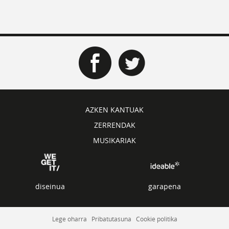
AZKEN KANTUAK
ZERRENDAK
MUSIKARIAK
diseinua
garapena
Lege oharra
Pribatutasuna
Cookie politika