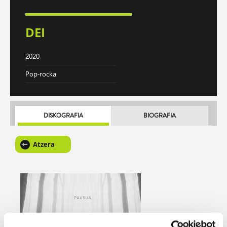
DEI
2020
Pop-rocka
DISKOGRAFIA
BIOGRAFIA
Atzera