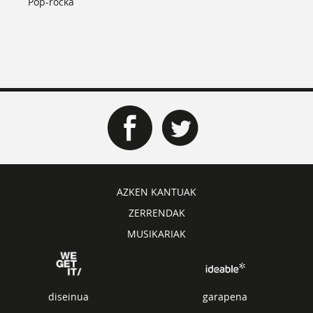
Pop-rocka
AZKEN KANTUAK
ZERRENDAK
MUSIKARIAK
diseinua
garapena