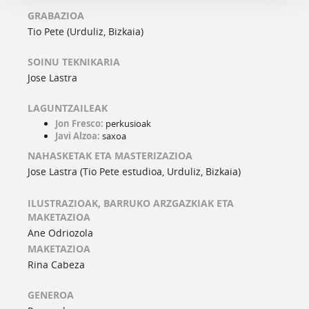
GRABAZIOA
Tio Pete (Urduliz, Bizkaia)
SOINU TEKNIKARIA
Jose Lastra
LAGUNTZAILEAK
Jon Fresco:
perkusioak
Javi Alzoa:
saxoa
NAHASKETAK ETA MASTERIZAZIOA
Jose Lastra (Tio Pete estudioa, Urduliz, Bizkaia)
ILUSTRAZIOAK, BARRUKO ARZGAZKIAK ETA
MAKETAZIOA
Ane Odriozola
MAKETAZIOA
Rina Cabeza
GENEROA