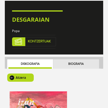
DESGARAIAN
Popa
KONTZERTUAK
DISKOGRAFIA
BIOGRAFIA
Atzera