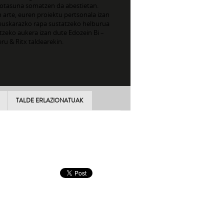
kotasuna somatzen da abestietan.
 arte, euren proiektu pertsonala izan
euskarazko rapa sustatzeko helburua
tzeko aukera izan dute Edozein Bi –
ru & Ritx taldearekin.
TALDE ERLAZIONATUAK