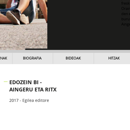
fres
Orain
den 
buru
Ainge
UNAK
BIOGRAFIA
BIDEOAK
HITZAK
EDOZEIN BI -
AINGERU ETA RITX
2017 -
Egilea editore