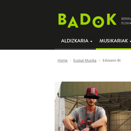
BERRI
EUSKA
ALDIZKARIA
MUSIKARIAK
Home
Euskal Musika
Edozein Bi