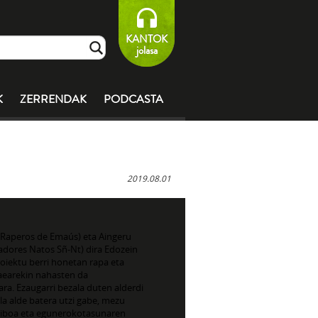
KANTOK
jolasa
K
ZERRENDAK
PODCASTA
2019.08.01
 (Raperos de Emaús) eta Aingeru
adores Natos Sñ-Nt) dira Edozein
roiektu berri honetan rapa eta
aearekin nahasten da
ra. Ezaugarri bezala duten alderdi
la alde batera utzi gabe, mezu
tiboa eta egunerokotasunaren