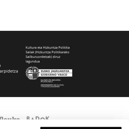
Kultura eta Hizkuntza Politika
Sailak (Hizkuntza Politikarako
Sailburuordetzak) diruz
lagundua
n
arpidetza