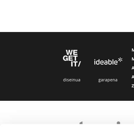
M
diseinua
garapena