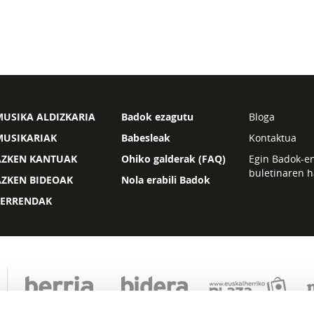
USIKA ALDIZKARIA
Badok ezagutu
Bloga
MUSIKARIAK
Babesleak
Kontaktua
AZKEN KANTUAK
Ohiko galderak (FAQ)
Egin Badok-e
buletinaren h
AZKEN BIDEOAK
Nola erabili Badok
ZERRENDAK