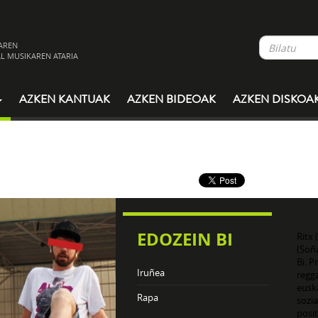
AREN
L MUSIKAREN ATARIA
AZKEN KANTUAK
AZKEN BIDEOAK
AZKEN DISKOA
EDOZEIN BI
Ritx
(Soñ
Bi. P
Iruñea
regg
euska
Rapa
sozia
posi