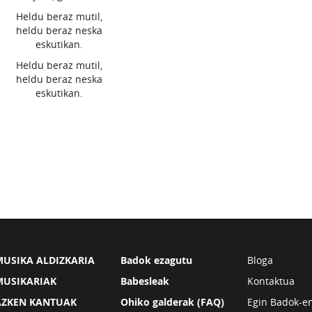
Heldu beraz mutil,
heldu beraz neska
eskutikan.
Heldu beraz mutil,
heldu beraz neska
eskutikan.
USIKA ALDIZKARIA
Badok ezagutu
Bloga
MUSIKARIAK
Babesleak
Kontaktua
AZKEN KANTUAK
Ohiko galderak (FAQ)
Egin Badok-e