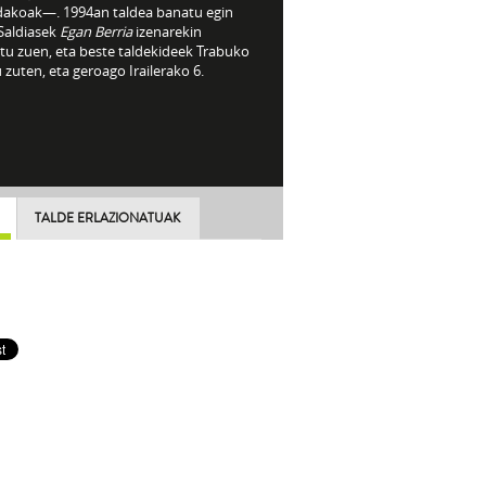
dakoak—. 1994an taldea banatu egin
 Saldiasek
Egan Berria
izenarekin
itu zuen, eta beste taldekideek Trabuko
 zuten, eta geroago Irailerako 6.
TALDE ERLAZIONATUAK