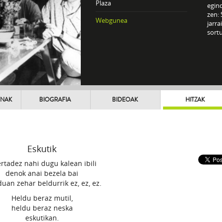
Plaza
egin
zen:
Webgunea
jarra
sortu
UNAK
BIOGRAFIA
BIDEOAK
HITZAK
Eskutik
ertadez nahi dugu kalean ibili
denok anai bezela bai
an zehar beldurrik ez, ez, ez.
Heldu beraz mutil,
heldu beraz neska
eskutikan.