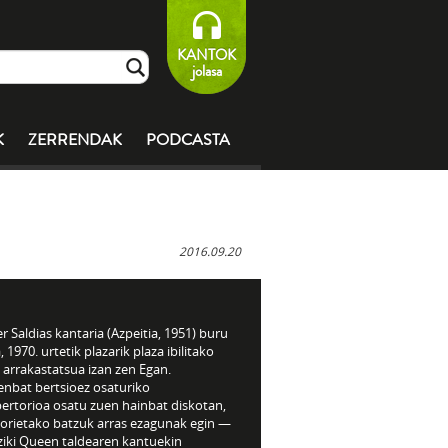
KANTOK
jolasa
K
ZERRENDAK
PODCASTA
2016.09.20
r Saldias kantaria (Azpeitia, 1951) buru
, 1970. urtetik plazarik plaza ibilitako
 arrakastatsua izan zen Egan.
enbat bertsioez osaturiko
pertorioa osatu zuen hainbat diskotan,
horietako batzuk arras ezagunak egin —
ziki Queen taldearen kantuekin