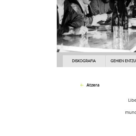
DISKOGRAFIA
GEHIEN ENTZ
Atzera
Lib
mundu