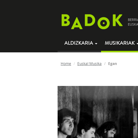
BERRI
EUSKA
ALDIZKARIA
MUSIKARIAK
Home
Euskal Musika
Egan