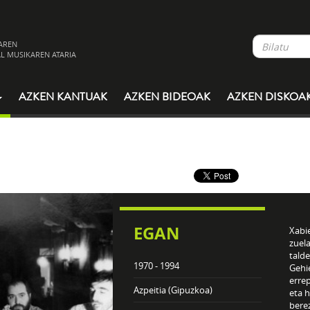
AREN
L MUSIKAREN ATARIA
AZKEN KANTUAK
AZKEN BIDEOAK
AZKEN DISKOA
EGAN
Xabie
zuela
talde
1970 - 1994
Gehi
erre
Azpeitia (Gipuzkoa)
eta 
bere