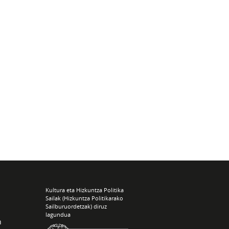
Kultura eta Hizkuntza Politika
Sailak (Hizkuntza Politikarako
Sailburuordetzak) diruz
lagundua
n