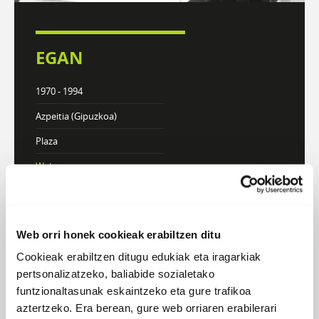
EGAN
1970 - 1994
Azpeitia (Gipuzkoa)
Plaza
Webgunea
DISKOGRAFIA
BIOGRAFIA
Web orri honek cookieak erabiltzen ditu
Cookieak erabiltzen ditugu edukiak eta iragarkiak
pertsonalizatzeko, baliabide sozialetako
funtzionaltasunak eskaintzeko eta gure trafikoa
Atzera
aztertzeko. Era berean, gure web orriaren erabilerari