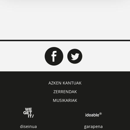
AZKEN KANTUAK
ZERRENDAK
MUSIKARIAK
diseinua
garapena