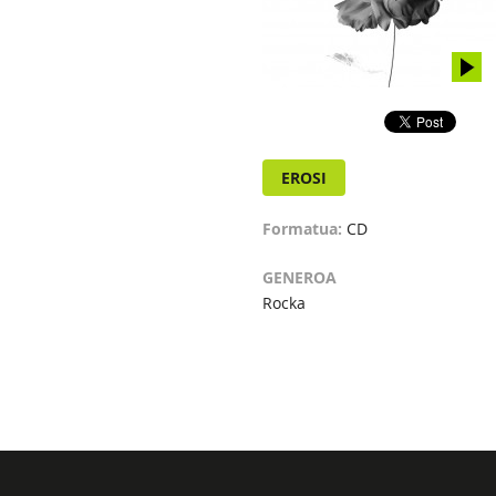
EROSI
Formatua:
CD
GENEROA
Rocka