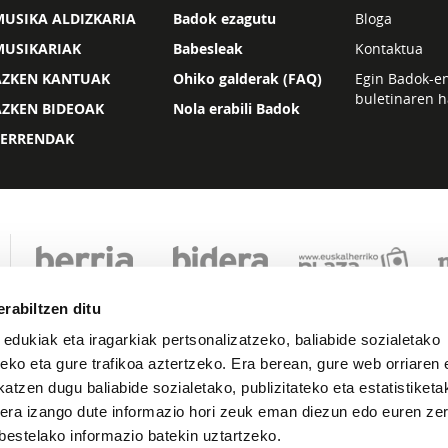
USIKA ALDIZKARIA
Badok ezagutu
Bloga
MUSIKARIAK
Babesleak
Kontaktua
AZKEN KANTUAK
Ohiko galderak (FAQ)
Egin Badok-e
buletinaren h
AZKEN BIDEOAK
Nola erabili Badok
ZERRENDAK
rabiltzen ditu
 edukiak eta iragarkiak pertsonalizatzeko, baliabide sozialetako
eko eta gure trafikoa aztertzeko. Era berean, gure web orriaren e
atzen dugu baliabide sozialetako, publizitateko eta estatistiketa
kera izango dute informazio hori zeuk eman diezun edo euren zerb
Lege oharra
Pribatutasuna
Cookie politika
bestelako informazio batekin uztartzeko.