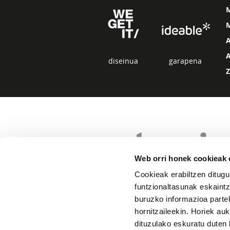
M
diseinua
garapena
Web orri honek cookieak e
Cookieak erabiltzen ditugu
funtzionaltasunak eskaintz
buruzko informazioa partek
hornitzaileekin. Horiek au
dituzulako eskuratu duten 