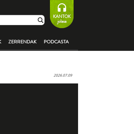
KANTOK
jolasa
K
ZERRENDAK
PODCASTA
2026.07.09