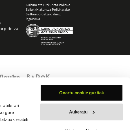
Kultura eta Hizkuntza Politika
Sailak (Hizkuntza Politikarako
Sailburuordetzak) diruz
lagundua
n
arpidetza
Onartu cookie guztiak
rabilerari
Aukeratu
ko gure
itzuak erabili