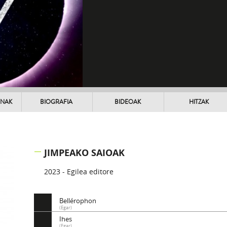
UNAK
BIOGRAFIA
BIDEOAK
HITZAK
JIMPEAKO SAIOAK
2023 - Egilea editore
Bellérophon
(Egar)
Ihes
(Egar)