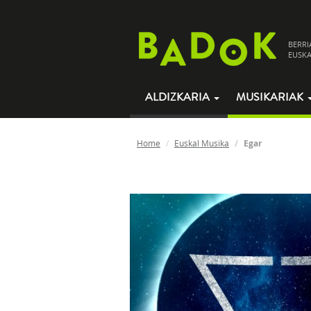
BERRI
EUSKA
ALDIZKARIA
MUSIKARIAK
Home
Euskal Musika
Egar