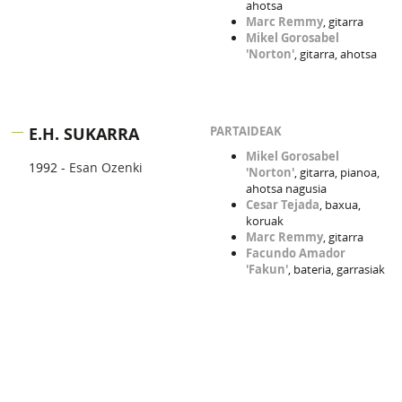
ahotsa
Marc Remmy
, gitarra
Mikel Gorosabel
'Norton'
, gitarra, ahotsa
E.H. SUKARRA
PARTAIDEAK
Mikel Gorosabel
1992 -
Esan Ozenki
'Norton'
, gitarra, pianoa,
ahotsa nagusia
Cesar Tejada
, baxua,
koruak
Marc Remmy
, gitarra
Facundo Amador
'Fakun'
, bateria, garrasiak