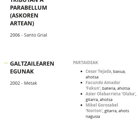
PARABELLUM
(ASKOREN
ARTEAN)
2006 -
Santo Grial
GALTZAILEAREN
PARTAIDEAK
EGUNAK
Cesar Tejada
, baxua,
ahotsa
Facundo Amador
2002 -
Metak
'Fakun'
, bateria, ahotsa
Asier Olabarrieta 'Olaba'
,
gitarra, ahotsa
Mikel Gorosabel
'Norton'
, gitarra, ahots
nagusia