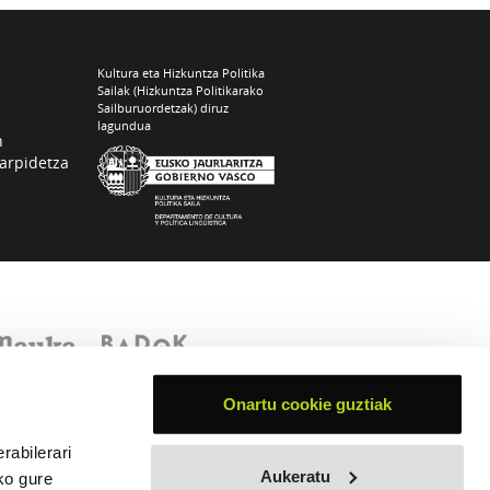
Kultura eta Hizkuntza Politika
Sailak (Hizkuntza Politikarako
Sailburuordetzak) diruz
lagundua
n
arpidetza
Onartu cookie guztiak
rabilerari
Aukeratu
ko gure