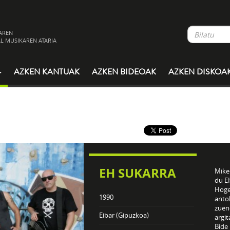
AREN
L MUSIKAREN ATARIA
AZKEN KANTUAK
AZKEN BIDEOAK
AZKEN DISKOA
EH SUKARRA
Mikel
du EH
Hogei
1990
antol
zuene
Eibar (Gipuzkoa)
argit
Bide