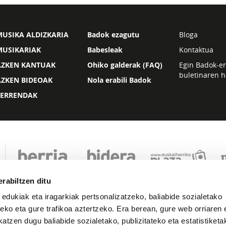
USIKA ALDIZKARIA
Badok ezagutu
Bloga
MUSIKARIAK
Babesleak
Kontaktua
AZKEN KANTUAK
Ohiko galderak (FAQ)
Egin Badok-e
buletinaren h
AZKEN BIDEOAK
Nola erabili Badok
ZERRENDAK
rabiltzen ditu
 edukiak eta iragarkiak pertsonalizatzeko, baliabide sozialetako
eko eta gure trafikoa aztertzeko. Era berean, gure web orriaren e
atzen dugu baliabide sozialetako, publizitateko eta estatistiketa