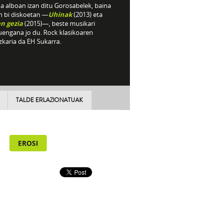
a alboan izan ditu Gorosabelek, baina
n bi diskoetan —
Uhinak
(2013) eta
n gezia
(2015)—, beste musikari
uengana jo du. Rock klasikoaren
zkaria da EH Sukarra.
TALDE ERLAZIONATUAK
EROSI