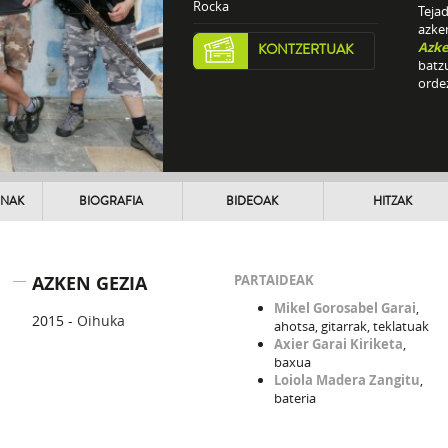
Rocka
Tejad
azke
Azke
KONTZERTUAK
batz
orde
UNAK
BIOGRAFIA
BIDEOAK
HITZAK
AZKEN GEZIA
PARTAIDEAK
Mikel Gorosabel Garai
,
2015 -
Oihuka
ahotsa, gitarrak, teklatuak
Axier Garai Kiriketa
,
baxua
Loiola Madera Zangitu
,
bateria