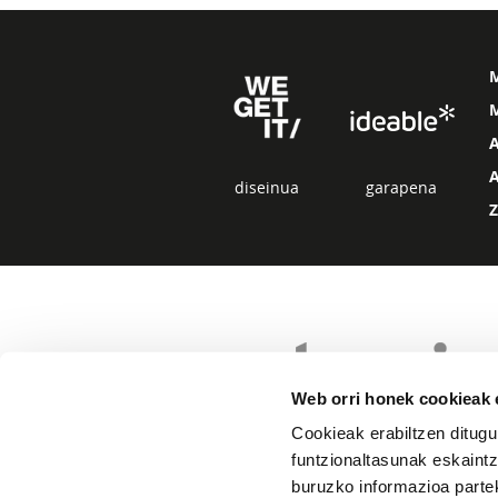
M
diseinua
garapena
Web orri honek cookieak e
Cookieak erabiltzen ditugu
funtzionaltasunak eskaintz
buruzko informazioa partek