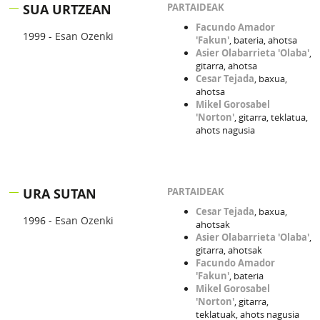
SUA URTZEAN
PARTAIDEAK
Facundo Amador
1999 -
Esan Ozenki
'Fakun'
, bateria, ahotsa
Asier Olabarrieta 'Olaba'
,
gitarra, ahotsa
Cesar Tejada
, baxua,
ahotsa
Mikel Gorosabel
'Norton'
, gitarra, teklatua,
ahots nagusia
URA SUTAN
PARTAIDEAK
Cesar Tejada
, baxua,
1996 -
Esan Ozenki
ahotsak
Asier Olabarrieta 'Olaba'
,
gitarra, ahotsak
Facundo Amador
'Fakun'
, bateria
Mikel Gorosabel
'Norton'
, gitarra,
teklatuak, ahots nagusia