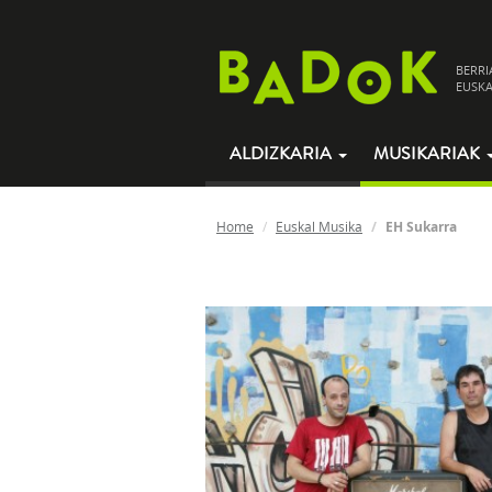
BERRI
EUSKA
ALDIZKARIA
MUSIKARIAK
Home
Euskal Musika
EH Sukarra