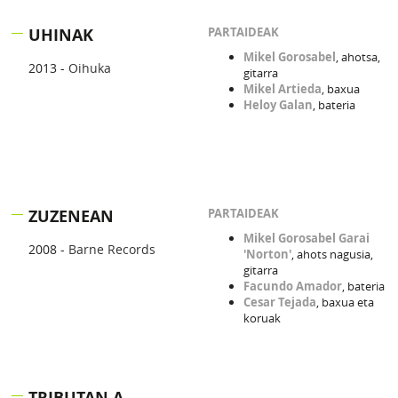
UHINAK
PARTAIDEAK
Mikel Gorosabel
, ahotsa,
2013 -
Oihuka
gitarra
Mikel Artieda
, baxua
Heloy Galan
, bateria
ZUZENEAN
PARTAIDEAK
Mikel Gorosabel Garai
2008 -
Barne Records
'Norton'
, ahots nagusia,
gitarra
Facundo Amador
, bateria
Cesar Tejada
, baxua eta
koruak
TRIBUTAN A