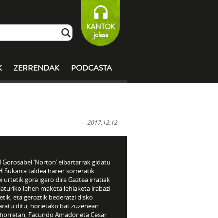
KANTOK
jolasa
K
ZERRENDAK
PODCASTA
2017.12.12
 Gorosabel ‘Norton’ eibartarrak gidatu
 Sukarra taldea haren sorreratik.
 urtetik gora igaro dira Gaztea irratiak
aturiko lehen maketa lehiaketa irabazi
tik, eta geroztik bederatzi disko
aratu ditu, horietako bat zuzenean.
 horretan, Facundo Amador eta Cesar