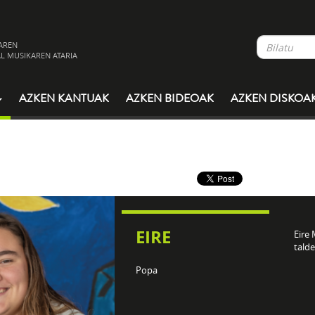
AREN
L MUSIKAREN ATARIA
AZKEN KANTUAK
AZKEN BIDEOAK
AZKEN DISKOA
EIRE
Eire 
talde
Popa