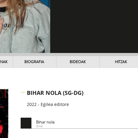
UNAK
BIOGRAFIA
BIDEOAK
HITZAK
BIHAR NOLA (SG-DG)
2022 - Egilea editore
Bihar nola
(Eire)