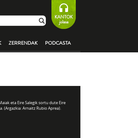
KANTOK
jolasa
K
ZERRENDAK
PODCASTA
Maiak eta Eire Salegik sortu dute Eire
a. (Argazkia: Arnaitz Rubio Aprea).