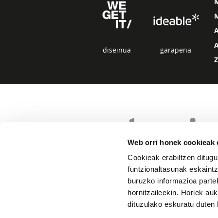
M
diseinua
garapena
Web orri honek cookieak e
Cookieak erabiltzen ditugu
funtzionaltasunak eskaintz
buruzko informazioa partek
hornitzaileekin. Horiek au
dituzulako eskuratu duten 