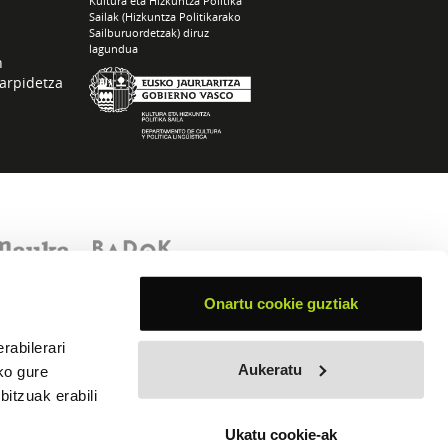
Kultura eta Hizkuntza Politika
Sailak (Hizkuntza Politikarako
Sailburuordetzak) diruz
lagundua
n
arpidetza
Onartu cookie guztiak
rabilerari
Aukeratu
ko gure
itzuak erabili
Ukatu cookie-ak