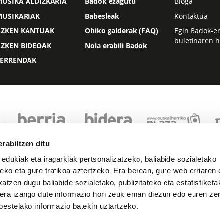
USIKA ALDIZKARIA
Badok ezagutu
Bloga
MUSIKARIAK
Babesleak
Kontaktua
AZKEN KANTUAK
Ohiko galderak (FAQ)
Egin Badok-e
buletinaren h
AZKEN BIDEOAK
Nola erabili Badok
ZERRENDAK
rabiltzen ditu
 edukiak eta iragarkiak pertsonalizatzeko, baliabide sozialetako
eko eta gure trafikoa aztertzeko. Era berean, gure web orriaren e
atzen dugu baliabide sozialetako, publizitateko eta estatistiketa
kera izango dute informazio hori zeuk eman diezun edo euren zerb
Lege oharra
Pribatutasuna
Cookie politika
bestelako informazio batekin uztartzeko.