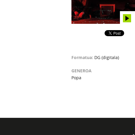
Formatua:
DG (digitala)
GENEROA
Popa