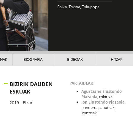
Folka, Trikitia, Triki-popa
UNAK
BIOGRAFIA
BIDEOAK
HITZAK
BIZIRIK DAUDEN
PARTAIDEAK
ESKUAK
Agurtzane Elustondo
Plazaola
, trikitixa
Ion Elustondo Plazaola
,
2019 -
Elkar
panderoa, ahotsak,
irrintziak