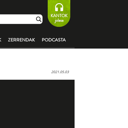
KANTOK
jolasa
K
ZERRENDAK
PODCASTA
2021.05.03