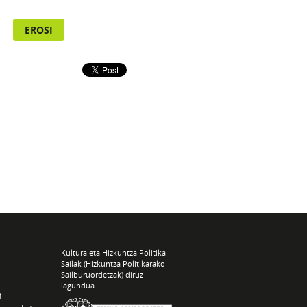
EROSI
Kultura eta Hizkuntza Politika
Sailak (Hizkuntza Politikarako
Sailburuordetzak) diruz
lagundua
n