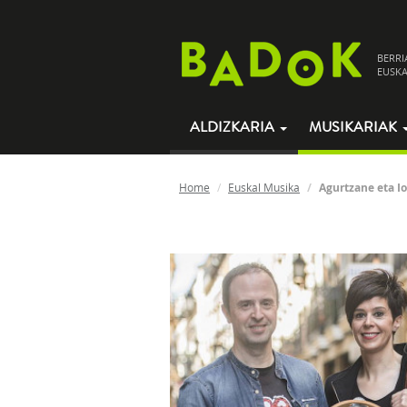
BERRI
EUSKA
ALDIZKARIA
MUSIKARIAK
Home
Euskal Musika
Agurtzane eta I