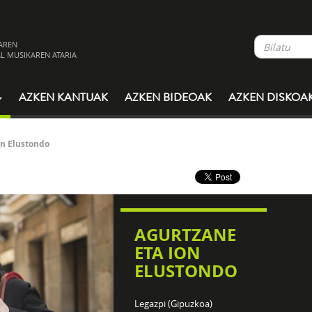
AREN
L MUSIKAREN ATARIA
AZKEN KANTUAK
AZKEN BIDEOAK
AZKEN DISKOA
on Elustondo
AGURTZANE
ETA ION
ELUSTONDO
Legazpi (Gipuzkoa)