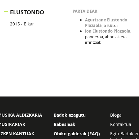
ELUSTONDO
PARTAIDEAK
Agurtzane Elustondo
2015 -
Elkar
Plazaola
, trikitixa
Ion Elustondo Plazaola
,
panderoa, ahotsak eta
irrintziak
USIKA ALDIZKARIA
Badok ezagutu
Bloga
MUSIKARIAK
Babesleak
Kontaktua
AZKEN KANTUAK
Ohiko galderak (FAQ)
Egin Badok-e