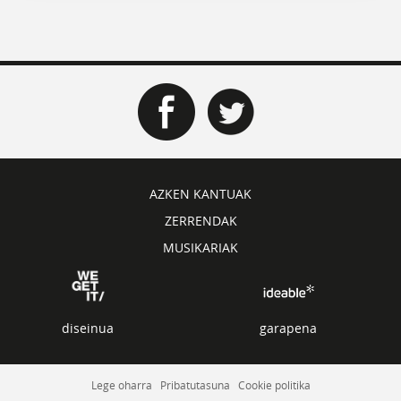
AZKEN KANTUAK
ZERRENDAK
MUSIKARIAK
diseinua
garapena
Lege oharra
Pribatutasuna
Cookie politika