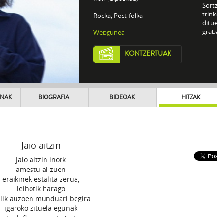
Sort
trin
Rocka, Post-folka
ditu
grab
Webgunea
KONTZERTUAK
UNAK
BIOGRAFIA
BIDEOAK
HITZAK
Jaio aitzin
Jaio aitzin inork
amestu al zuen
eraikinek estalita zerua,
leihotik harago
ilik auzoen munduari begira
igaroko zituela egunak