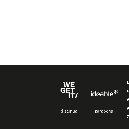
M
diseinua
garapena