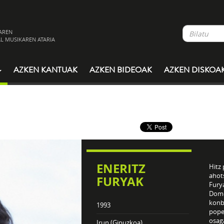
AREN
L MUSIKAREN ATARIA
AZKEN KANTUAK
AZKEN BIDEOAK
AZKEN DISKOA
ENERITZ
Hitz 
ahots
FURYAK
Fury
Dome
konb
1993
pope
osag
Irun (Gipuzkoa)