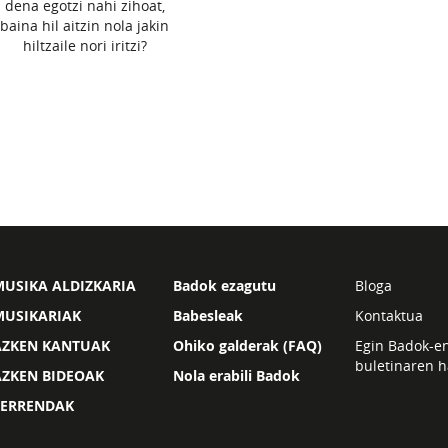
dena egotzi nahi zihoat,
baina hil aitzin nola jakin
hiltzaile nori iritzi?
USIKA ALDIZKARIA
Badok ezagutu
Bloga
MUSIKARIAK
Babesleak
Kontaktua
AZKEN KANTUAK
Ohiko galderak (FAQ)
Egin Badok-e
buletinaren h
AZKEN BIDEOAK
Nola erabili Badok
ZERRENDAK