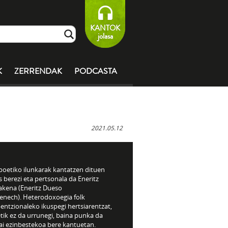
KANTOK
jolasa
K
ZERRENDAK
PODCASTA
2021.05.12
poetiko ilunkarak kantatzen dituen
 berezi eta pertsonala da Eneritz
akena (Eneritz Dueso
nech). Heterodoxoegia folk
entzionaleko ikuspegi hertsiarentzat,
tik ez da urrunegi, baina punka da
ai ezinbestekoa bere kantuetan.