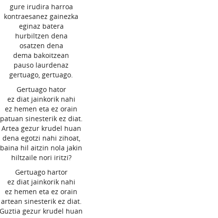
gure irudira harroa
kontraesanez gainezka
eginaz batera
hurbiltzen dena
osatzen dena
dema bakoitzean
pauso laurdenaz
gertuago, gertuago.
Gertuago hator
ez diat jainkorik nahi
ez hemen eta ez orain
patuan sinesterik ez diat.
Artea gezur krudel huan
dena egotzi nahi zihoat,
baina hil aitzin nola jakin
hiltzaile nori iritzi?
Gertuago hartor
ez diat jainkorik nahi
ez hemen eta ez orain
artean sinesterik ez diat.
Guztia gezur krudel huan