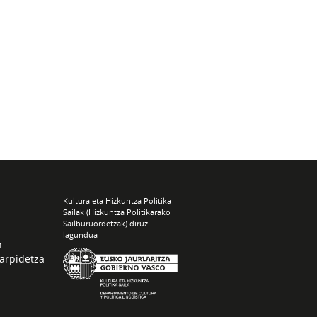
Kultura eta Hizkuntza Politika
Sailak (Hizkuntza Politikarako
Sailburuordetzak) diruz
lagundua
n
arpidetza