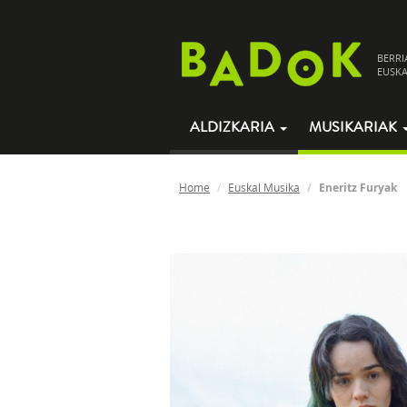
BERRI
EUSKA
ALDIZKARIA
MUSIKARIAK
Home
Euskal Musika
Eneritz Furyak