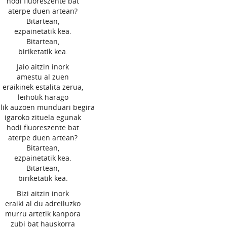
hodi fluoreszente bat
aterpe duen artean?
Bitartean,
ezpainetatik kea.
Bitartean,
biriketatik kea.
Jaio aitzin inork
amestu al zuen
eraikinek estalita zerua,
leihotik harago
ilik auzoen munduari begira
igaroko zituela egunak
hodi fluoreszente bat
aterpe duen artean?
Bitartean,
ezpainetatik kea.
Bitartean,
biriketatik kea.
Bizi aitzin inork
eraiki al du adreiluzko
murru artetik kanpora
zubi bat hauskorra