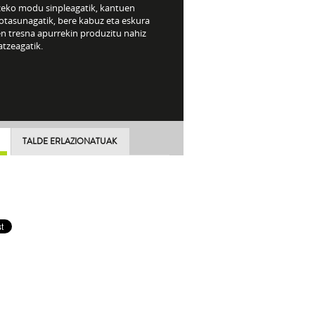
zeko modu sinpleagatik, kantuen
kotasunagatik, bere kabuz eta eskura
en tresna apurrekin produzitu nahiz
atzeagatik.
TALDE ERLAZIONATUAK