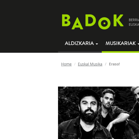
BERRI
EUSKA
ALDIZKARIA
MUSIKARIAK
Home
Euskal Musika
Eraso!