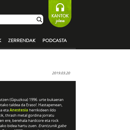
KANTOK
jolasa
K
ZERRENDAK
PODCASTA
2019.03.20
utzen (Gipuzkoa) 1996. urte bukaeran
utako taldea da Eraso!. Hastapenean,
ia eta
Anestesia
herrikideen ildo
ik, thrash metal gordina jorratu
en ere, berehala hardcore eta rock
rako bidea hartu zuen.
Erantzunik gabe