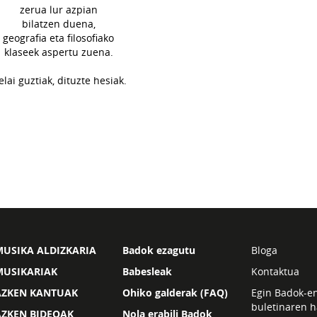
zerua lur azpian
bilatzen duena,
geografia eta filosofiako
klaseek aspertu zuena.
elai guztiak, dituzte hesiak.
USIKA ALDIZKARIA
Badok ezagutu
Bloga
MUSIKARIAK
Babesleak
Kontaktua
AZKEN KANTUAK
Ohiko galderak (FAQ)
Egin Badok-e
buletinaren h
AZKEN BIDEOAK
Nola erabili Badok