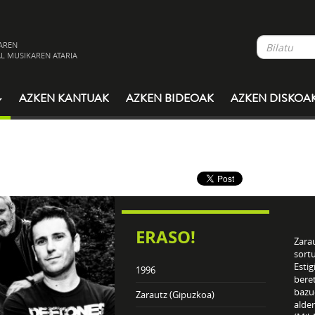
AREN
L MUSIKAREN ATARIA
AZKEN KANTUAK
AZKEN BIDEOAK
AZKEN DISKOA
ERASO!
Zara
sort
Estig
1996
beret
bazu
Zarautz (Gipuzkoa)
alde