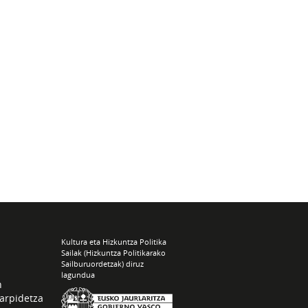
Kultura eta Hizkuntza Politika
Sailak (Hizkuntza Politikarako
Sailburuordetzak) diruz
lagundua
n
arpidetza