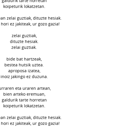
galdurik tarte horretan
koipeturik lokatzetan.
an zelai guztiak, dituzte hesiak.
 hori ez jakiteak, ur gozo gazia!
zelai guztiak,
dituzte hesiak.
zelai guztiak.
bide bat hartzeak,
bestea hutsik uztea.
aproposa izatea,
inoiz jakingo ez duzuna.
urraren eta uraren artean,
bien arteko eremuan,
galdurik tarte horretan
koipeturik lokatzetan.
an zelai guztiak, dituzte hesiak.
 hori ez jakiteak, ur gozo gazia!