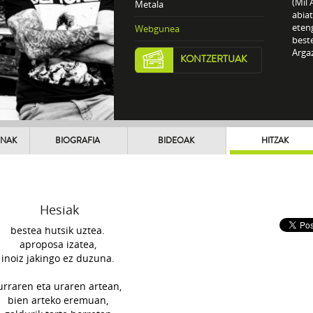
(Mil 
Metala
abia
eteng
Webgunea
beste
Argaz
KONTZERTUAK
UNAK
BIOGRAFIA
BIDEOAK
HITZAK
Hesiak
bestea hutsik uztea.
aproposa izatea,
inoiz jakingo ez duzuna.
urraren eta uraren artean,
bien arteko eremuan,