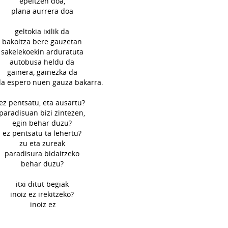
epeltzen doa,
plana aurrera doa
geltokia ixilik da
bakoitza bere gauzetan
sakelekoekin arduratuta
autobusa heldu da
gainera, gainezka da
da espero nuen gauza bakarra.
ez pentsatu, eta ausartu?
paradisuan bizi zintezen,
egin behar duzu?
ez pentsatu ta lehertu?
zu eta zureak
paradisura bidaitzeko
behar duzu?
itxi ditut begiak
inoiz ez irekitzeko?
inoiz ez