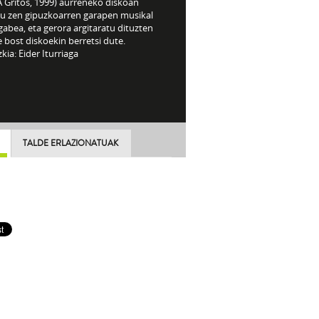
A Gritos, 1999) aurreneko diskoan
tu zen gipuzkoarren garapen musikal
abea, eta gerora argitaratu dituzten
 bost diskoekin berretsi dute.
kia: Eider Iturriaga
TALDE ERLAZIONATUAK