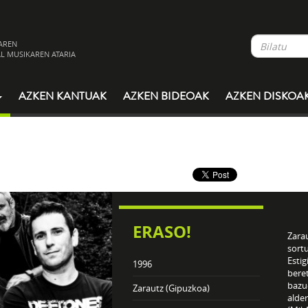
AREN
L MUSIKAREN ATARIA
AZKEN KANTUAK
AZKEN BIDEOAK
AZKEN DISKOA
ERASO!
Zara
sort
Estig
1996
beret
bazu
Zarautz (Gipuzkoa)
alde