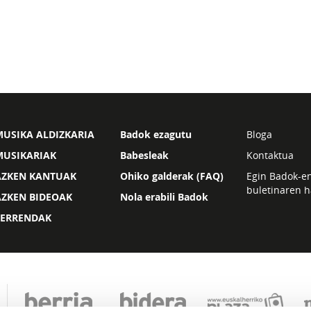
USIKA ALDIZKARIA
Badok ezagutu
Bloga
MUSIKARIAK
Babesleak
Kontaktua
AZKEN KANTUAK
Ohiko galderak (FAQ)
Egin Badok-e
buletinaren h
AZKEN BIDEOAK
Nola erabili Badok
ZERRENDAK