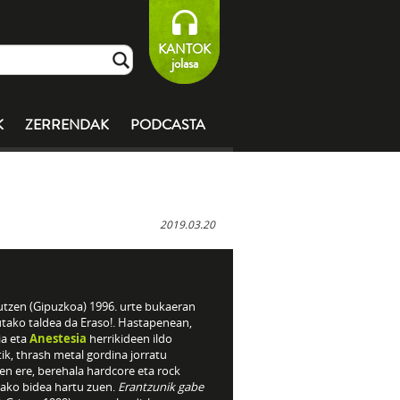
KANTOK
jolasa
K
ZERRENDAK
PODCASTA
2019.03.20
utzen (Gipuzkoa) 1996. urte bukaeran
utako taldea da Eraso!. Hastapenean,
ia eta
Anestesia
herrikideen ildo
ik, thrash metal gordina jorratu
en ere, berehala hardcore eta rock
rako bidea hartu zuen.
Erantzunik gabe