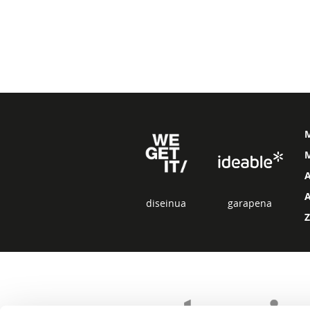
M
diseinua
garapena