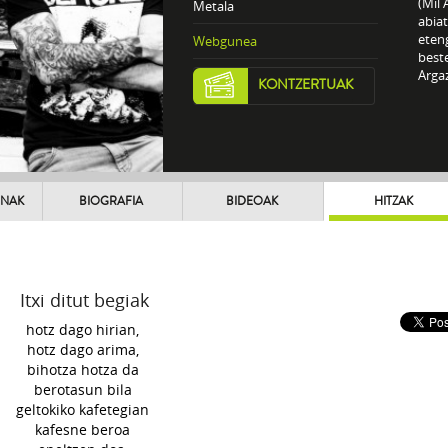
(Mil 
Metala
abia
eteng
Webgunea
beste
Argaz
KONTZERTUAK
UNAK
BIOGRAFIA
BIDEOAK
HITZAK
Itxi ditut begiak
hotz dago hirian,
hotz dago arima,
bihotza hotza da
berotasun bila
geltokiko kafetegian
kafesne beroa