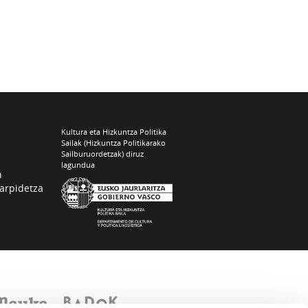
Kultura eta Hizkuntza Politika
Sailak (Hizkuntza Politikarako
Sailburuordetzak) diruz
lagundua
n
arpidetza