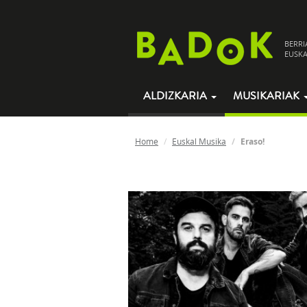
BERRI
EUSKA
ALDIZKARIA
MUSIKARIAK
Home
Euskal Musika
Eraso!