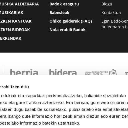
USIKA ALDIZKARIA
Badok ezagutu
Bloga
MUSIKARIAK
Babesleak
Kontaktua
AZKEN KANTUAK
Ohiko galderak (FAQ)
Egin Badok-e
buletinaren h
AZKEN BIDEOAK
Nola erabili Badok
ZERRENDAK
rabiltzen ditu
 edukiak eta iragarkiak pertsonalizatzeko, baliabide sozialetako
eko eta gure trafikoa aztertzeko. Era berean, gure web orriaren e
atzen dugu baliabide sozialetako, publizitateko eta estatistiketa
kera izango dute informazio hori zeuk eman diezun edo euren zerb
Lege oharra
Pribatutasuna
Cookie politika
bestelako informazio batekin uztartzeko.