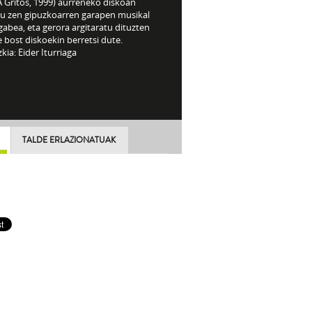
A Gritos, 1999) aurreneko diskoan
tu zen gipuzkoarren garapen musikal
abea, eta gerora argitaratu dituzten
 bost diskoekin berretsi dute.
kia: Eider Iturriaga
TALDE ERLAZIONATUAK