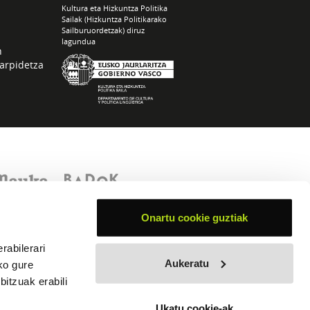
Kultura eta Hizkuntza Politika
Sailak (Hizkuntza Politikarako
Sailburuordetzak) diruz
lagundua
n
arpidetza
Onartu cookie guztiak
rabilerari
Aukeratu
ko gure
itzuak erabili
Ukatu cookie-ak