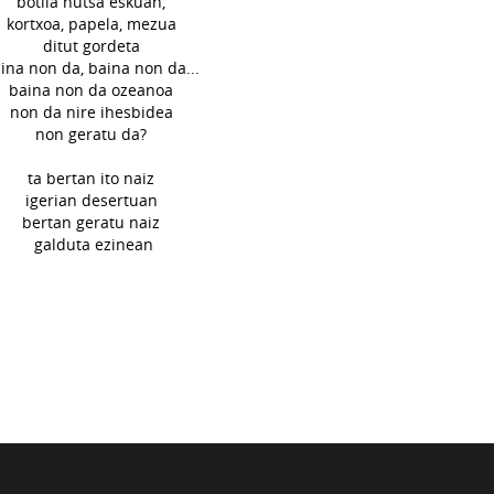
botila hutsa eskuan,
kortxoa, papela, mezua
ditut gordeta
ina non da, baina non da...
baina non da ozeanoa
non da nire ihesbidea
non geratu da?
ta bertan ito naiz
igerian desertuan
bertan geratu naiz
galduta ezinean