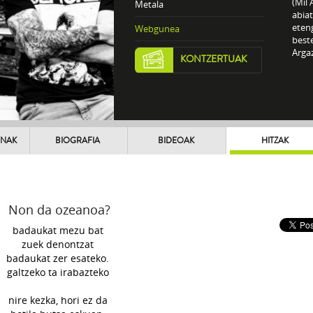
(Mil 
Metala
abia
eteng
Webgunea
beste
Argaz
KONTZERTUAK
UNAK
BIOGRAFIA
BIDEOAK
HITZAK
Non da ozeanoa?
badaukat mezu bat
zuek denontzat
badaukat zer esateko.
galtzeko ta irabazteko
nire kezka, hori ez da