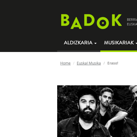
BERRI
EUSKA
ALDIZKARIA
MUSIKARIAK
Home
Euskal Musika
Eraso!