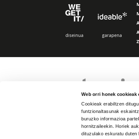
M
diseinua
garapena
Web orri honek cookieak e
Cookieak erabiltzen ditugu
funtzionaltasunak eskaintz
buruzko informazioa partek
hornitzaileekin. Horiek au
dituzulako eskuratu duten 