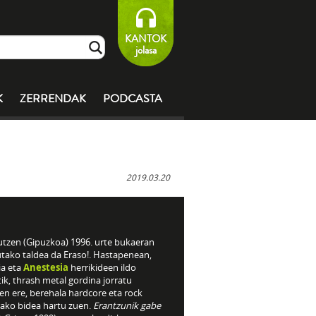
KANTOK
jolasa
K
ZERRENDAK
PODCASTA
2019.03.20
utzen (Gipuzkoa) 1996. urte bukaeran
utako taldea da Eraso!. Hastapenean,
ia eta
Anestesia
herrikideen ildo
ik, thrash metal gordina jorratu
en ere, berehala hardcore eta rock
rako bidea hartu zuen.
Erantzunik gabe