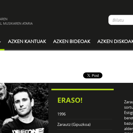
AREN
L MUSIKAREN ATARIA
AZKEN KANTUAK
AZKEN BIDEOAK
AZKEN DISKOA
ERASO!
Zara
sort
Estig
1996
beret
bazu
Zarautz (Gipuzkoa)
alde