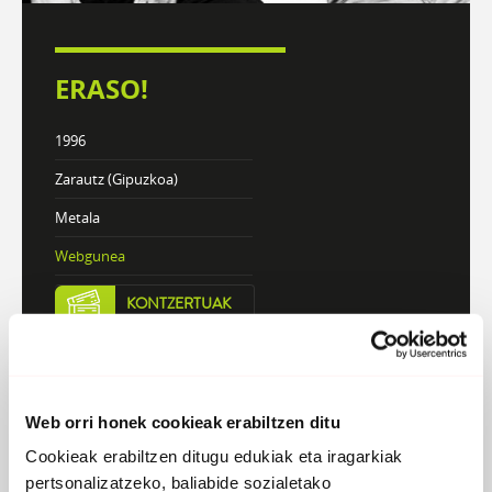
ERASO!
1996
Zarautz (Gipuzkoa)
Metala
Webgunea
KONTZERTUAK
DISKOGRAFIA
BIOGRAFIA
Web orri honek cookieak erabiltzen ditu
Cookieak erabiltzen ditugu edukiak eta iragarkiak
Atzera
pertsonalizatzeko, baliabide sozialetako