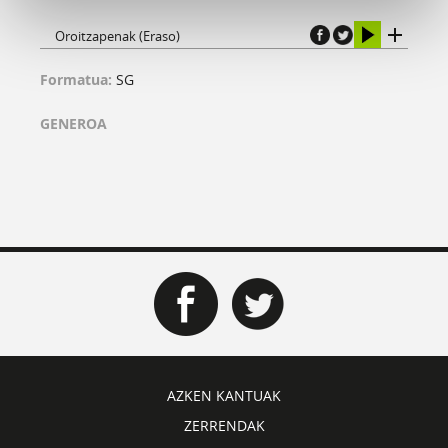
Oroitzapenak (Eraso)
Formatua:
SG
GENEROA
AZKEN KANTUAK
ZERRENDAK