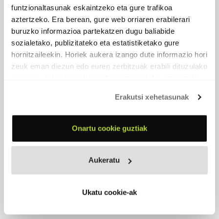
funtzionaltasunak eskaintzeko eta gure trafikoa
aztertzeko. Era berean, gure web orriaren erabilerari
buruzko informazioa partekatzen dugu baliabide
sozialetako, publizitateko eta estatistiketako gure
hornitzaileekin. Horiek aukera izango dute informazio hori
zeuk eman diezun edo euren zerbitzuak erabili dituzulako
eskuratu duten bestelako informazio batekin uztartzeko.
Erakutsi xehetasunak
Onartu cookie guztiak
Aukeratu
OROITZAPENAK
Ukatu cookie-ak
2024