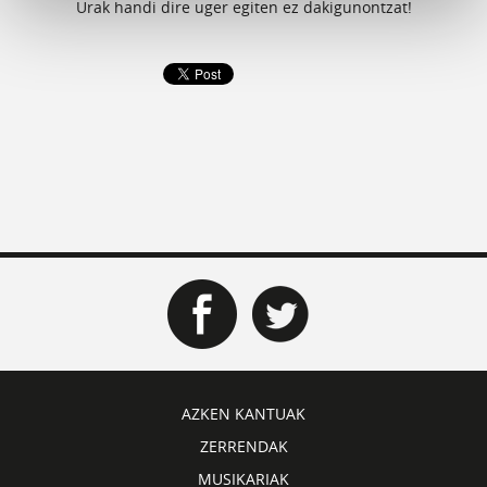
Urak handi dire uger egiten ez dakigunontzat!
AZKEN KANTUAK
ZERRENDAK
MUSIKARIAK