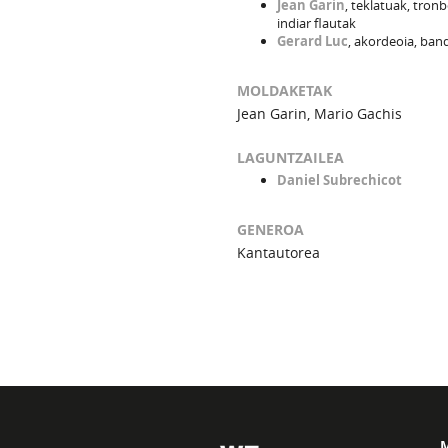
Jean Garin
, teklatuak, tronb
indiar flautak
Gerard Luc
, akordeoia, ba
MOLDAKETAK
Jean Garin, Mario Gachis
LAGUNTZAILEA
Daniel Subrechicot
GENEROA
Kantautorea
M