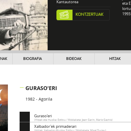
Kantautorea
eta E
lort
1993
KONTZERTUAK
UNAK
BIOGRAFIA
BIDEOAK
HITZAK
GURASO'ERI
1982 - Agorila
Guraso'eri
(Hitzak eta musika: Estitxu / Moldaketa: Jean Garin, Mario Gachis)
Xalbador'ek primaderari
(Hitzak: Xalbador-Musika: Estitxu / Moldaketa: Mixel Ducau)