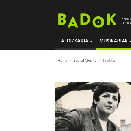
BERRI
EUSKA
ALDIZKARIA
MUSIKARIAK
Home
Euskal Musika
Estitxu