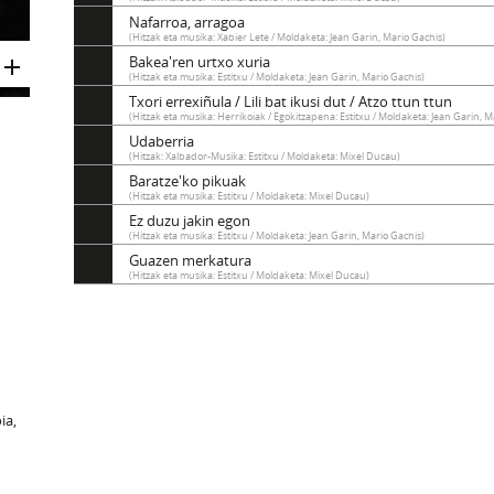
Nafarroa, arragoa
(Hitzak eta musika: Xabier Lete / Moldaketa: Jean Garin, Mario Gachis)
Bakea'ren urtxo xuria
(Hitzak eta musika: Estitxu / Moldaketa: Jean Garin, Mario Gachis)
Txori errexiñula / Lili bat ikusi dut / Atzo ttun ttun
(Hitzak eta musika: Herrikoiak / Egokitzapena: Estitxu / Moldaketa: Jean Garin, M
Udaberria
(Hitzak: Xalbador-Musika: Estitxu / Moldaketa: Mixel Ducau)
Baratze'ko pikuak
(Hitzak eta musika: Estitxu / Moldaketa: Mixel Ducau)
Ez duzu jakin egon
(Hitzak eta musika: Estitxu / Moldaketa: Jean Garin, Mario Gachis)
Guazen merkatura
(Hitzak eta musika: Estitxu / Moldaketa: Mixel Ducau)
ia,