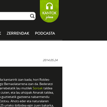
KANTOK
jolasa
K
ZERRENDAK
PODCASTA
2014.05.24
ia kantaririk izan bada, hori Robles-
iz Bernaolatarrena izan da. Bederatzi
arrebetatik lau mutilek
Soroak
taldea
 zuten, eta lau ahizpak Ainarak taldea,
a guztietatik gazteena nabarmendu
Estitxu. Ahots eder eta naturalaren
 25 urteko ibilbidea egin zuen bakarka,