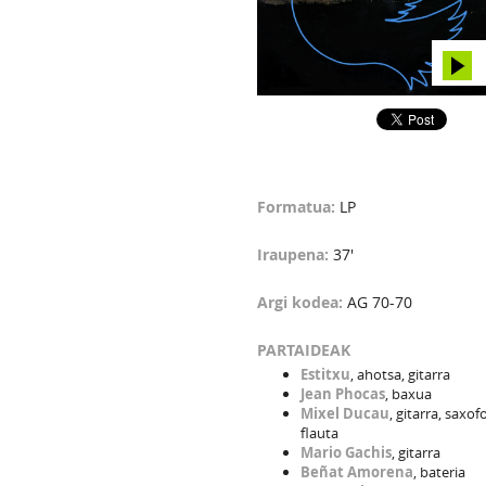
Formatua:
LP
Iraupena:
37'
Argi kodea:
AG 70-70
PARTAIDEAK
Estitxu
, ahotsa, gitarra
Jean Phocas
, baxua
Mixel Ducau
, gitarra, saxofo
flauta
Mario Gachis
, gitarra
Beñat Amorena
, bateria