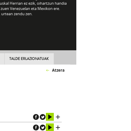
uskal Herrian ez ezik, oihartzun handia
u zuen Venezuelan eta Mexikon ere.
. urtean zendu zen.
TALDE ERLAZIONATUAK
Atzera