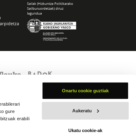
Sailak (Hizkuntza Politikarako
Sailburuordetzak) diruz
lagundua
n
arpidetza
Onartu cookie guztiak
rabilerari
Aukeratu
ko gure
itzuak erabili
Ukatu cookie-ak