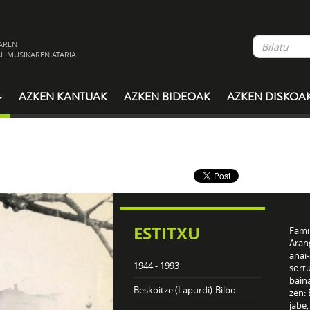
AREN
L MUSIKAREN ATARIA
AZKEN KANTUAK
AZKEN BIDEOAK
AZKEN DISKOA
ESTITXU
Famil
Arang
anai-
1944 - 1993
sortu
bain
Beskoitze (Lapurdi)-Bilbo
zen: 
jabe,