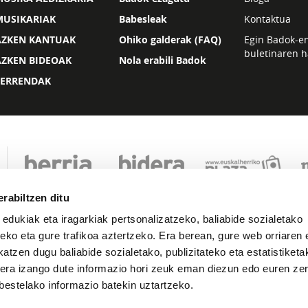
MUSIKARIAK
Babesleak
Kontaktua
AZKEN KANTUAK
Ohiko galderak (FAQ)
Egin Badok-e
buletinaren h
AZKEN BIDEOAK
Nola erabili Badok
ZERRENDAK
rabiltzen ditu
 edukiak eta iragarkiak pertsonalizatzeko, baliabide sozialetako
eko eta gure trafikoa aztertzeko. Era berean, gure web orriaren e
atzen dugu baliabide sozialetako, publizitateko eta estatistiketa
kera izango dute informazio hori zeuk eman diezun edo euren zerb
Lege oharra
Pribatutasuna
Cookie politika
bestelako informazio batekin uztartzeko.