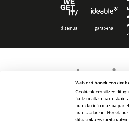
diseinua
garapena
Web orri honek cookieak e
Cookieak erabiltzen ditugu
funtzionaltasunak eskaintz
buruzko informazioa partek
hornitzaileekin. Horiek au
dituzulako eskuratu duten 