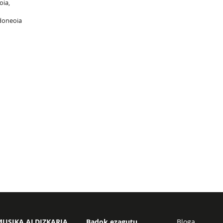
oia,
ndoneoia
USIKA ALDIZKARIA
Badok ezagutu
Bloga