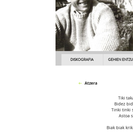
DISKOGRAFIA
GEHIEN ENTZ
Atzera
Tiki tak
Bidez bid
Tinki tink
Astoa s
Biak biak kri