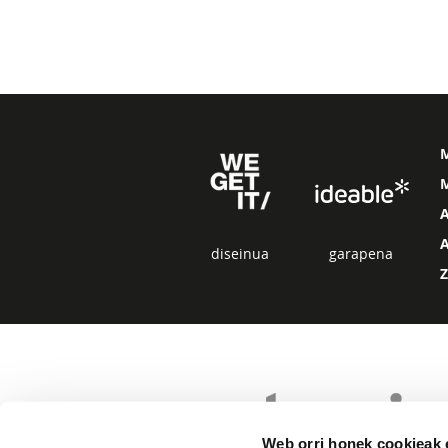
M
diseinua
garapena
Web orri honek cookieak e