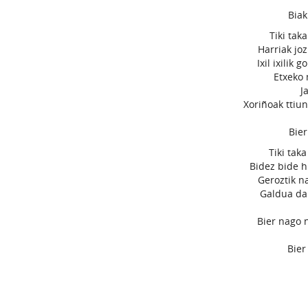
Biak
Tiki tak
Harriak joz
Ixil ixilik
Etxeko 
J
Xoriñoak ttiun
Bier
Tiki tak
Bidez bide h
Geroztik n
Galdua da
Bier nago n
Bier 