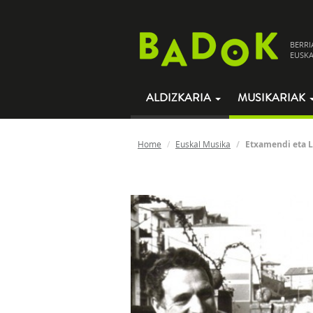
BERRI
EUSKA
ALDIZKARIA
MUSIKARIAK
Home
Euskal Musika
Etxamendi eta L