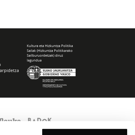
Kultura eta Hizkuntza Politika
Sailak (Hizkuntza Politikarako
Sailburuordetzak) diruz
lagundua
n
arpidetza