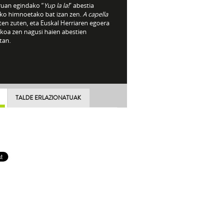
ruan egindako “
Yup la la!
” abestia
iko himnoetako bat izan zen.
A capella
ten zuten, eta Euskal Herriaren egoera
ikoa zen nagusi haien abestien
tan.
TALDE ERLAZIONATUAK