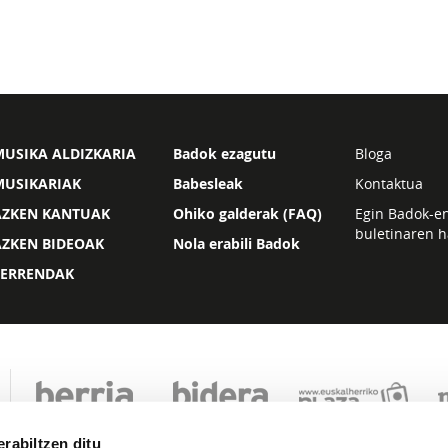
USIKA ALDIZKARIA
Badok ezagutu
Bloga
MUSIKARIAK
Babesleak
Kontaktua
AZKEN KANTUAK
Ohiko galderak (FAQ)
Egin Badok-e
buletinaren h
AZKEN BIDEOAK
Nola erabili Badok
ZERRENDAK
rabiltzen ditu