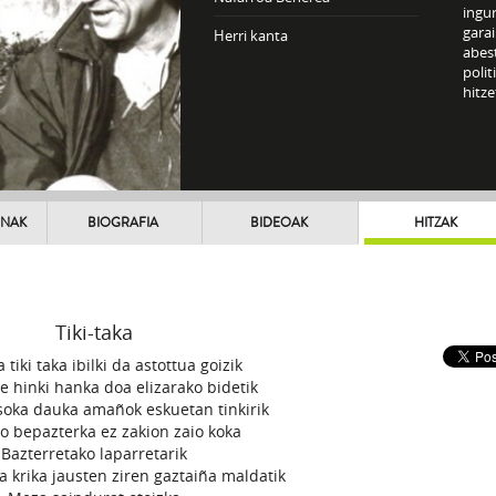
ingu
gara
Herri kanta
abes
polit
hitze
UNAK
BIOGRAFIA
BIDEOAK
HITZAK
Tiki-taka
a tiki taka ibilki da astottua goizik
e hinki hanka doa elizarako bidetik
i soka dauka amañok eskuetan tinkirik
o bepazterka ez zakion zaio koka
Bazterretako laparretarik
ka krika jausten ziren gaztaiña maldatik