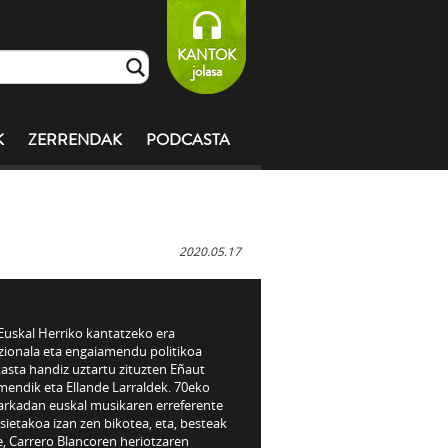
KANTOK
jolasa
K
ZERRENDAK
PODCASTA
2020.05.17
Euskal Herriko kantatzeko era
izionala eta engaiamendu politikoa
asta handiz uztartu zituzten Eñaut
mendik eta Ellande Larraldek. 70eko
rkadan euskal musikaren erreferente
ietakoa izan zen bikotea, eta, besteak
e, Carrero Blancoren heriotzaren