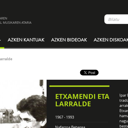
AREN
L MUSIKAREN ATARIA
AZKEN KANTUAK
AZKEN BIDEOAK
AZKEN DISKOA
arralde
ETXAMENDI ETA
Ipar 
trad
LARRALDE
arrak
Etxa
hama
1967 - 1993
nagus
best
Nafarroa Beherea