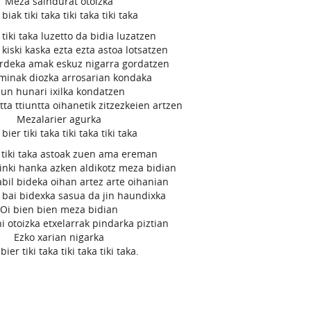
Meza saindurat otoizka
 biak tiki taka tiki taka tiki taka
a tiki taka luzetto da bidia luzatzen
 kiski kaska ezta ezta astoa lotsatzen
 gordeka amak eskuz nigarra gordatzen
minak diozka arrosarian kondaka
aun hunari ixilka kondatzen
tta ttiuntta oihanetik zitzezkeien artzen
Mezalarier agurka
 bier tiki taka tiki taka tiki taka
a tiki taka astoak zuen ama ereman
inki hanka azken aldikotz meza bidian
abil bideka oihan artez arte oihanian
 bai bidexka sasua da jin haundixka
Oi bien bien meza bidian
i otoizka etxelarrak pindarka piztian
Ezko xarian nigarka
bier tiki taka tiki taka tiki taka.