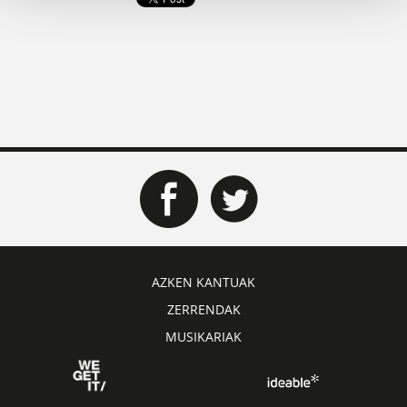
AZKEN KANTUAK
ZERRENDAK
MUSIKARIAK