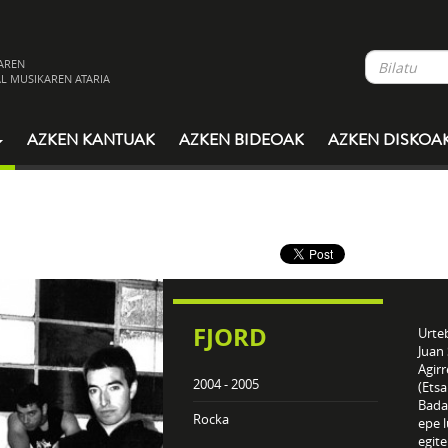
AREN
L MUSIKAREN ATARIA
AZKEN KANTUAK
AZKEN BIDEOAK
AZKEN DISKOA
FJORD
Urte
Juan
Agirr
2004 - 2005
(Etsa
Bada,
Rocka
epe l
egit