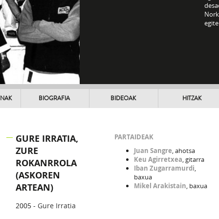
desa
Nork
egit
UNAK
BIOGRAFIA
BIDEOAK
HITZAK
GURE IRRATIA,
PARTAIDEAK
ZURE
Juan Sangre
, ahotsa
Keu Agirretxea
, gitarra
ROKANRROLA
Iban Zugarramurdi
,
(ASKOREN
baxua
ARTEAN)
Mikel Arakistain
, baxua
2005 -
Gure Irratia