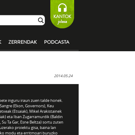
KANTOK
jolasa
K
ZERRENDAK
PODCASTA
2014.05.24
bete inguru iraun zuen talde honek.
 Sangre (Ekon, Governors), Keu
etxeak (Etsaiak), Mikel Arakistainek
iak) eta Iban Zugarramurdik (Baldin
 Su Ta Gar, Esne Beltza) sortu zuten
uzerako proiektu gisa, baina lan
eko modu eta erritmoari buruzko