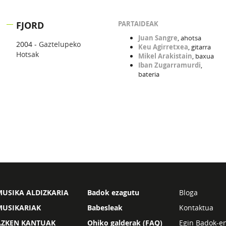
FJORD
PARTAIDEAK
Juan Sangre
, ahotsa
2004 -
Gaztelupeko
Keu Agirretxea
, gitarra
Hotsak
Mikel Arakistain
, baxua
Iban Zugarramurdi
,
bateria
USIKA ALDIZKARIA
Badok ezagutu
Bloga
MUSIKARIAK
Babesleak
Kontaktua
AZKEN KANTUAK
Ohiko galderak (FAQ)
Egin Badok-e