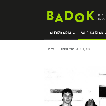
BERRI
EUSKA
ALDIZKARIA
MUSIKARIAK
Home
Euskal Musika
Fjord