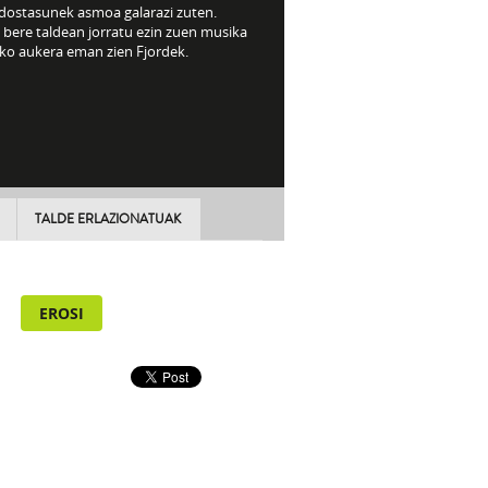
dostasunek asmoa galarazi zuten.
 bere taldean jorratu ezin zuen musika
eko aukera eman zien Fjordek.
TALDE ERLAZIONATUAK
EROSI