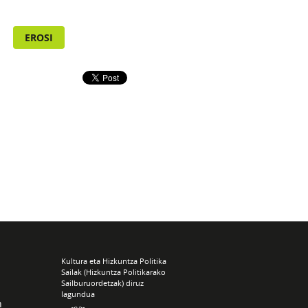
EROSI
Kultura eta Hizkuntza Politika
Sailak (Hizkuntza Politikarako
Sailburuordetzak) diruz
lagundua
n