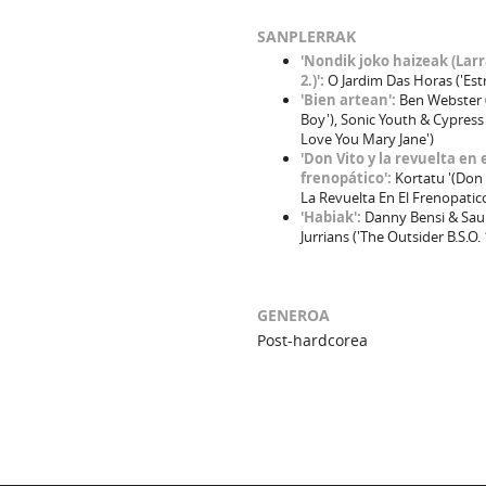
SANPLERRAK
'Nondik joko haizeak (Larr
2.)':
O Jardim Das Horas ('Est
'Bien artean':
Ben Webster 
Boy'), Sonic Youth & Cypress H
Love You Mary Jane')
'Don Vito y la revuelta en 
frenopático':
Kortatu '(Don 
La Revuelta En El Frenopatico
'Habiak':
Danny Bensi & Sau
Jurrians ('The Outsider B.S.O. 
GENEROA
Post-hardcorea