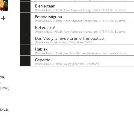
Bien artean
(Musika: Gailü / Hitzak: Asier Aizpurua Aranguren (K. TTIPIA 'Axi Bukows')
Emana zaiguna
(Musika: Gailü / Hitzak: Asier Aizpurua Aranguren (K. TTIPIA 'Axi Bukows')
Bizi eta ixo!
(Musika: Gailü / Hitzak: Asier Aizpurua Aranguren (K. TTIPIA 'Axi Bukows')
Don Vito y la revuelta en el frenopático
(Musika eta hitzak: Kortatu / Moldaketa: Gailü)
Habiak
(Musika: Gailü / Hitzak: Juan Luis Martinez (Itzulpena: Eba Rua eta K.ttipia)
Gepardo
(Musika: Gailü / Hitzak: Jay-Jay Johanson - 'Cheetah')
sa,
a
peta,
axua,