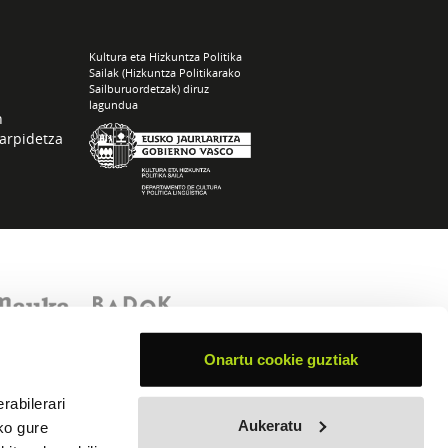
Kultura eta Hizkuntza Politika
Sailak (Hizkuntza Politikarako
Sailburuordetzak) diruz
lagundua
n
arpidetza
Onartu cookie guztiak
rabilerari
Aukeratu
ko gure