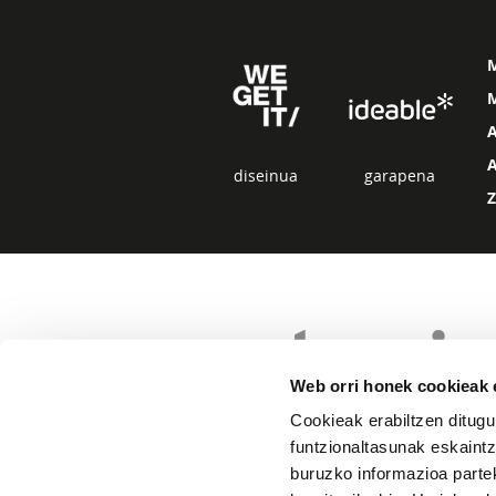
M
diseinua
garapena
Web orri honek cookieak e
Cookieak erabiltzen ditugu
funtzionaltasunak eskaintz
buruzko informazioa partek