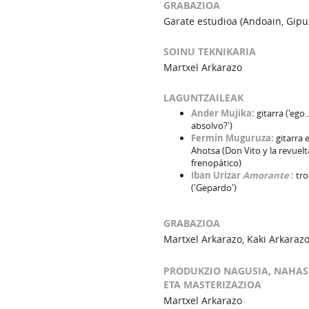
GRABAZIOA
Garate estudioa (Andoain, Gipu
SOINU TEKNIKARIA
Martxel Arkarazo
LAGUNTZAILEAK
Ander Mujika:
gitarra ('ego..
absolvo?')
Fermin Muguruza:
gitarra 
Ahotsa (Don Vito y la revuelt
frenopático)
Iban Urizar
Amorante
:
tro
('Gepardo')
GRABAZIOA
Martxel Arkarazo, Kaki Arkaraz
PRODUKZIO NAGUSIA, NAHAS
ETA MASTERIZAZIOA
Martxel Arkarazo