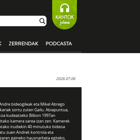
KANTOK
jolasa
K
ZERRENDAK
PODCASTA
2026.07.06
 Andre bideogileak eta Mikel Abrego
kariak sortu zuten Gailu. Abiapuntua,
ikoa kudeatzeko Bilbon 1997an
ritako kamera sarea izan zen. Kamerek
utako irudiekin 40 minutuko bideoa
atu zuen Andrek kontrola eta
tzaren gaineko hausnarketa egiteko,