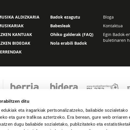
USIKA ALDIZKARIA
Badok ezagutu
Bloga
MUSIKARIAK
Babesleak
Kontaktua
AZKEN KANTUAK
Ohiko galderak (FAQ)
Egin Badok-e
buletinaren h
AZKEN BIDEOAK
Nola erabili Badok
ZERRENDAK
rabiltzen ditu
 edukiak eta iragarkiak pertsonalizatzeko, baliabide sozialetako
eko eta gure trafikoa aztertzeko. Era berean, gure web orriaren e
atzen dugu baliabide sozialetako, publizitateko eta estatistiketa