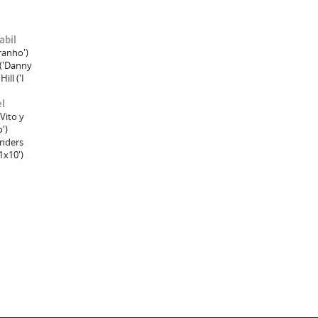
abil
ranho')
('Danny
ill ('I
el
Vito y
')
nders
1x10')