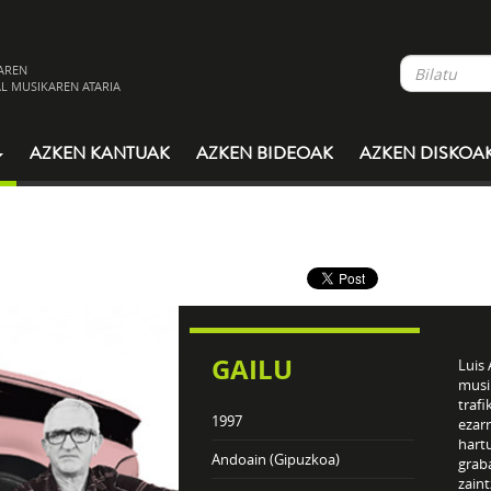
AREN
L MUSIKAREN ATARIA
AZKEN KANTUAK
AZKEN BIDEOAK
AZKEN DISKOA
GAILU
Luis
musi
traf
1997
ezar
hart
Andoain (Gipuzkoa)
grab
zain