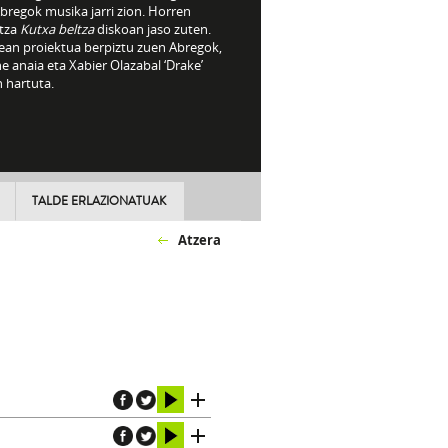
bregok musika jarri zion. Horren
tza
Kutxa beltza
diskoan jaso zuten.
ean proiektua berpiztu zuen Abregok,
 anaia eta Xabier Olazabal ‘Drake’
 hartuta.
TALDE ERLAZIONATUAK
Atzera