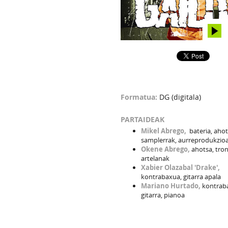
Formatua:
DG (digitala)
PARTAIDEAK
Mikel Abrego,
bateria, ahot
samplerrak, aurreprodukzio
Okene Abrego,
ahotsa, tron
artelanak
Xabier Olazabal 'Drake',
kontrabaxua, gitarra apala
Mariano Hurtado,
kontrab
gitarra, pianoa