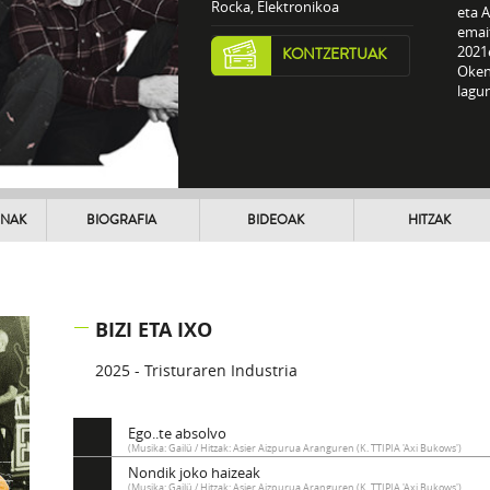
Rocka, Elektronikoa
eta A
emai
2021
KONTZERTUAK
Okene
lagun
UNAK
BIOGRAFIA
BIDEOAK
HITZAK
BIZI ETA IXO
2025 - Tristuraren Industria
Ego..te absolvo
(Musika: Gailü / Hitzak: Asier Aizpurua Aranguren (K. TTIPIA 'Axi Bukows')
Nondik joko haizeak
(Musika: Gailü / Hitzak: Asier Aizpurua Aranguren (K. TTIPIA 'Axi Bukows')