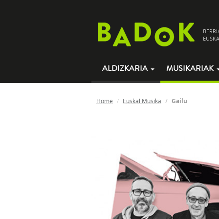
BERRI
EUSKA
ALDIZKARIA
MUSIKARIAK
Home
Euskal Musika
Gailu