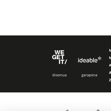
M
diseinua
garapena