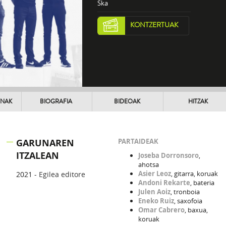
Ska
KONTZERTUAK
UNAK
BIOGRAFIA
BIDEOAK
HITZAK
GARUNAREN
PARTAIDEAK
ITZALEAN
Joseba Dorronsoro
,
ahotsa
Asier Leoz
, gitarra, koruak
2021 -
Egilea editore
Andoni Rekarte
, bateria
Julen Aoiz
, tronboia
Eneko Ruiz
, saxofoia
Omar Cabrero
, baxua,
koruak