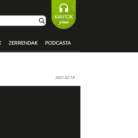
KANTOK
jolasa
K
ZERRENDAK
PODCASTA
2021.02.19