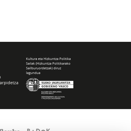
Kultura eta Hizkuntza Politika
Sailak (Hizkuntza Politikarako
Sailburuordetzak) diruz
lagundua
n
arpidetza