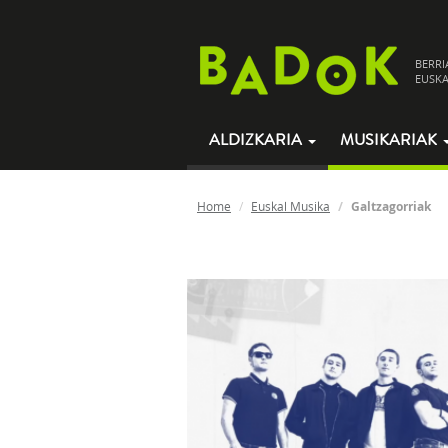
BERRI
EUSKA
ALDIZKARIA
MUSIKARIAK
Home
Euskal Musika
Galtzagorriak