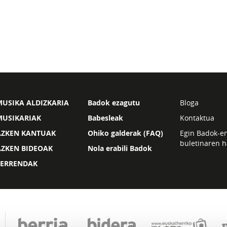
USIKA ALDIZKARIA
Badok ezagutu
Bloga
MUSIKARIAK
Babesleak
Kontaktua
AZKEN KANTUAK
Ohiko galderak (FAQ)
Egin Badok-e
buletinaren h
AZKEN BIDEOAK
Nola erabili Badok
ZERRENDAK