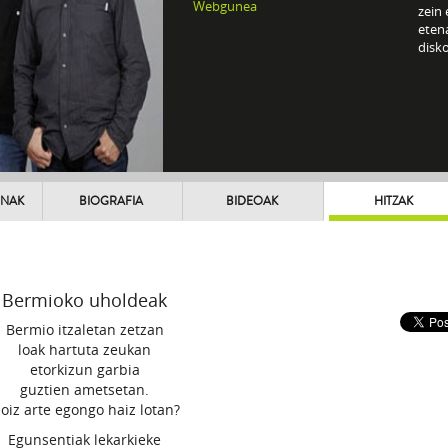
Webgunea
zein 
etena
disko
UNAK
BIOGRAFIA
BIDEOAK
HITZAK
Bermioko uholdeak
Bermio itzaletan zetzan
loak hartuta zeukan
etorkizun garbia
guztien ametsetan.
oiz arte egongo haiz lotan?
Egunsentiak lekarkieke