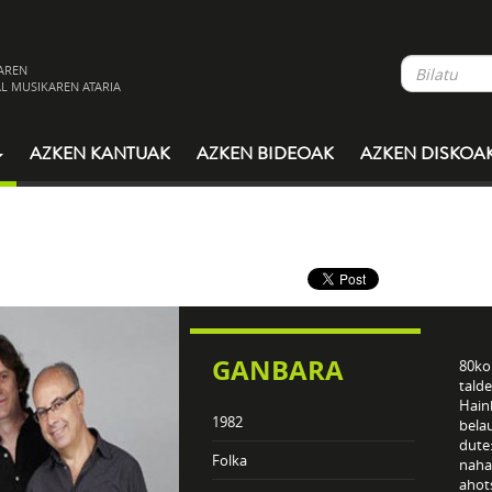
AREN
L MUSIKAREN ATARIA
AZKEN KANTUAK
AZKEN BIDEOAK
AZKEN DISKOA
GANBARA
80ko
talde
Hainb
1982
belau
dute:
Folka
naha
ahots