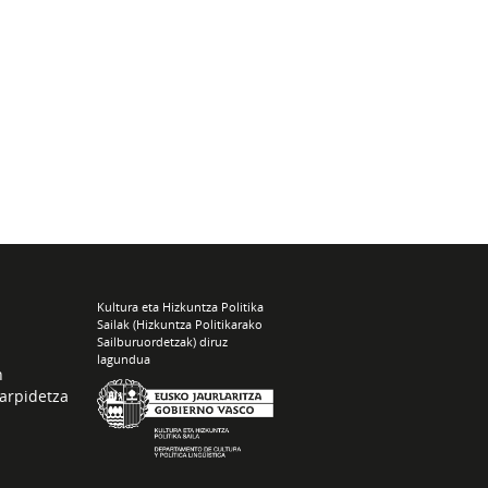
Kultura eta Hizkuntza Politika
Sailak (Hizkuntza Politikarako
Sailburuordetzak) diruz
lagundua
n
arpidetza