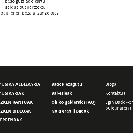
beso guztiak elkartu
galdua suspertzeko.
bait lehen bezala izango ote?
USIKA ALDIZKARIA
Badok ezagutu
Bloga
MUSIKARIAK
Babesleak
Kontaktua
AZKEN KANTUAK
Ohiko galderak (FAQ)
Egin Badok-e
buletinaren h
AZKEN BIDEOAK
Nola erabili Badok
ZERRENDAK