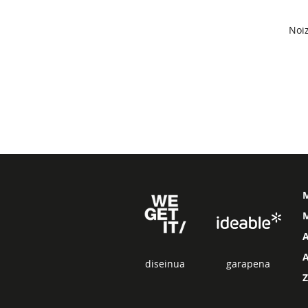
Noiz
M
diseinua
garapena