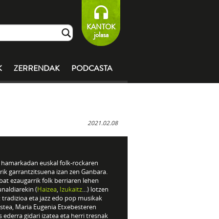
KANTOK
jolasa
K
ZERRENDAK
PODCASTA
2021.02.08
 hamarkadan euskal folk-rockaren
rik garrantzitsuena izan zen Ganbara.
at ezaugarrik folk berriaren lehen
naldiarekin (
Haizea
,
Izukaitz
…) lotzen
 tradizioa eta jazz edo pop musikak
stea, Maria Eugenia Etxebesteren
 ederra gidari izatea eta herri tresnak