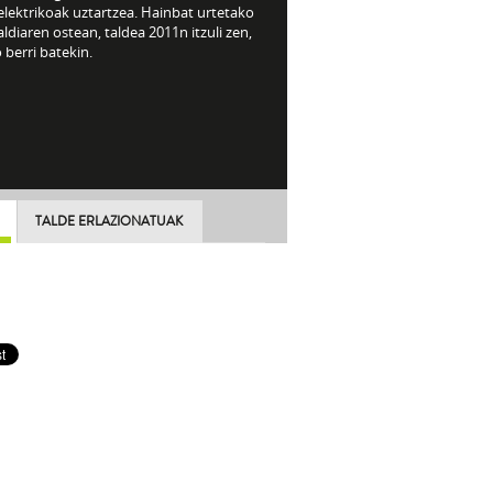
elektrikoak uztartzea. Hainbat urtetako
ldiaren ostean, taldea 2011n itzuli zen,
 berri batekin.
TALDE ERLAZIONATUAK