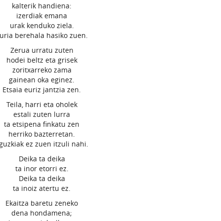
kalterik handiena:
izerdiak emana
urak kenduko ziela.
uria berehala hasiko zuen.
Zerua urratu zuten
hodei beltz eta grisek
zoritxarreko zama
gainean oka eginez.
Etsaia euriz jantzia zen.
Teila, harri eta oholek
estali zuten lurra
ta etsipena finkatu zen
herriko bazterretan.
guzkiak ez zuen itzuli nahi.
Deika ta deika
ta inor etorri ez.
Deika ta deika
ta inoiz atertu ez.
Ekaitza baretu zeneko
dena hondamena;