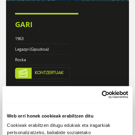
GARI
1963
Legazpi (Gipuzkoa)
Rocka
KONTZERTUAK
DISKOGRAFIA
BIOGRAFIA
Web orri honek cookieak erabiltzen ditu
Cookieak erabiltzen ditugu edukiak eta iragarkiak
Atzera
pertsonalizatzeko, baliabide sozialetako