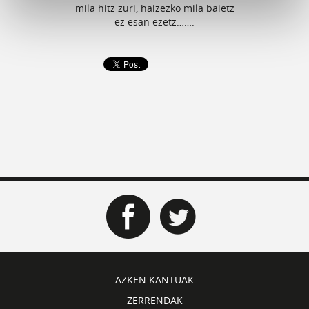
mila hitz zuri, haizezko mila baietz
ez esan ezetz…….
AZKEN KANTUAK
ZERRENDAK