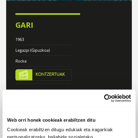
GARI
1963
Legazpi (Gipuzkoa)
Rocka
KONTZERTUAK
DISKOGRAFIA
BIOGRAFIA
Web orri honek cookieak erabiltzen ditu
Cookieak erabiltzen ditugu edukiak eta iragarkiak
Atzera
pertsonalizatzeko, baliabide sozialetako