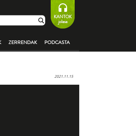
KANTOK
jolasa
K
ZERRENDAK
PODCASTA
2021.11.15