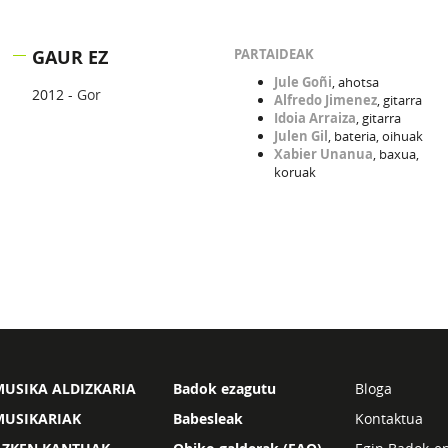
GAUR EZ
PARTAIDEAK
Jule Goñi
, ahotsa
2012 -
Gor
Alfredo Jimenez
, gitarra
Idoia Arraiza
, gitarra
Julen Gil
, bateria, oihuak
Xabier Unanua
, baxua,
koruak
USIKA ALDIZKARIA
Badok ezagutu
Bloga
MUSIKARIAK
Babesleak
Kontaktua