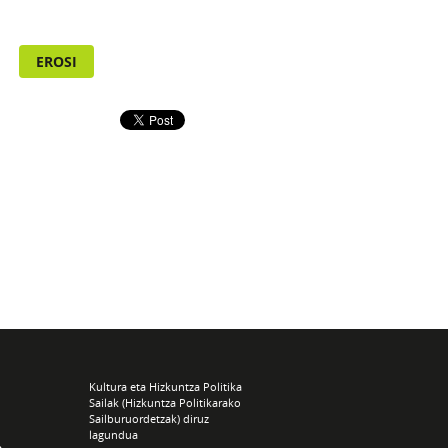
EROSI
Kultura eta Hizkuntza Politika
Sailak (Hizkuntza Politikarako
Sailburuordetzak) diruz
lagundua