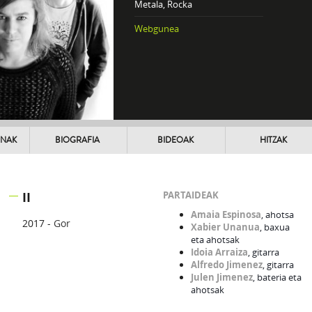
Metala, Rocka
Webgunea
UNAK
BIOGRAFIA
BIDEOAK
HITZAK
II
PARTAIDEAK
Amaia Espinosa
, a
hotsa
2017 -
Gor
Xabier Unanua
, baxua
eta ahotsak
Idoia Arraiza
, g
itarra
Alfredo Jimenez
, g
itarra
Julen Jimenez
, b
ateria eta
ahotsak