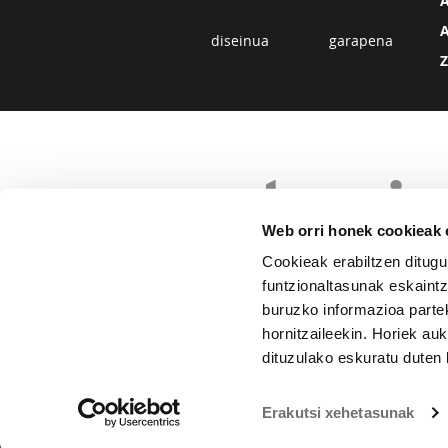
diseinua
garapena
Web orri honek cookieak e
Cookieak erabiltzen ditugu
funtzionaltasunak eskaintz
buruzko informazioa partek
hornitzaileekin. Horiek au
dituzulako eskuratu duten 
Erakutsi xehetasunak