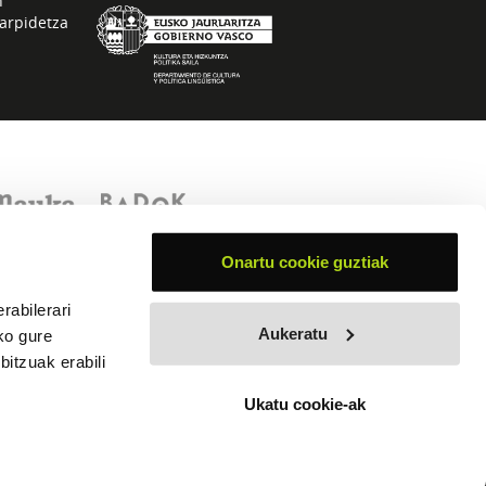
n
arpidetza
Onartu cookie guztiak
rabilerari
Aukeratu
ko gure
itzuak erabili
Ukatu cookie-ak