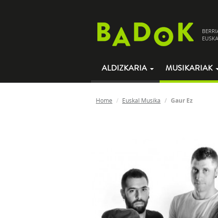
BERRI
EUSKA
ALDIZKARIA
MUSIKARIAK
Home
Euskal Musika
Gaur Ez