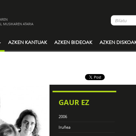
AREN
L MUSIKAREN ATARIA
AZKEN KANTUAK
AZKEN BIDEOAK
AZKEN DISKOA
GAUR EZ
2006
Iruñea