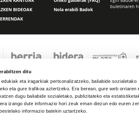
AZKEN KANTUAK
Ohiko galderak (FAQ)
Egin Badok-e
buletinaren h
AZKEN BIDEOAK
Nola erabili Badok
ZERRENDAK
rabiltzen ditu
 edukiak eta iragarkiak pertsonalizatzeko, baliabide sozialetako
eko eta gure trafikoa aztertzeko. Era berean, gure web orriaren e
atzen dugu baliabide sozialetako, publizitateko eta estatistiketa
kera izango dute informazio hori zeuk eman diezun edo euren zerb
Lege oharra
Pribatutasuna
Cookie politika
bestelako informazio batekin uztartzeko.