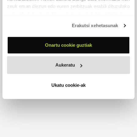
zeuk eman diezun edo euren zerbitzuak erabili dituzulako
Ateak
eskuratu duten bestelako informazio batekin uztartzeko.
Amildegian orekari nekez eutsiz / izaeraren
barrenetara ibilbide bizkorrean / bakarra, bakarra,
Erakutsi xehetasunak
helduleku bakarretik zintzilikatuz kostata / izengabeko
koloreak hegaz abiadura bizian / Errealitatearen
mugak ezabatu dira, ideiak txorien antzera / zentzuak
Onartu cookie guztiak
nahasiz, konzientziaren noraezean / Joan ta joan ta
etorrian ate guztiak hautsiz lojikaren legeak /
izengabeko koloreak hegaz abiadura bizian / Ta soilik
Aukeratu
agian / azkeneko atea hausten denean / orekaren
argiak / itzuliko dira
Ukatu cookie-ak