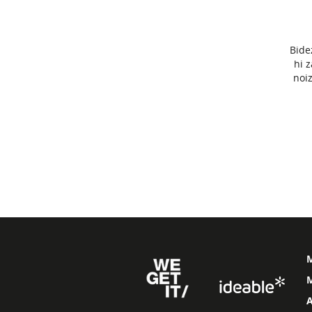
Bide
hi 
noiz
M