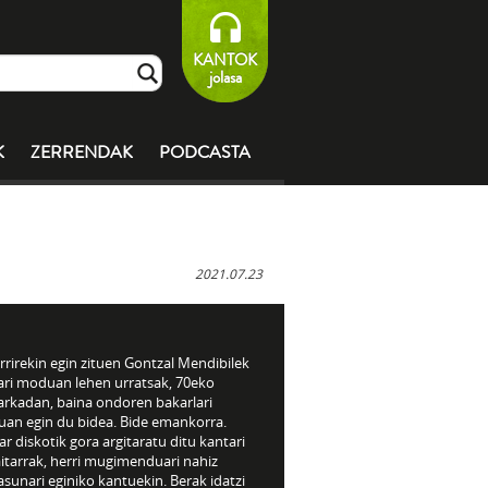
KANTOK
jolasa
K
ZERRENDAK
PODCASTA
2021.07.23
rirekin egin zituen Gontzal Mendibilek
ari moduan lehen urratsak, 70eko
rkadan, baina ondoren bakarlari
an egin du bidea. Bide emankorra.
 diskotik gora argitaratu ditu kantari
itarrak, herri mugimenduari nahiz
sunari eginiko kantuekin. Berak idatzi