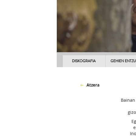
DISKOGRAFIA
GEHIEN ENTZ
Atzera
Bainan 
gizo
Eg
e
In