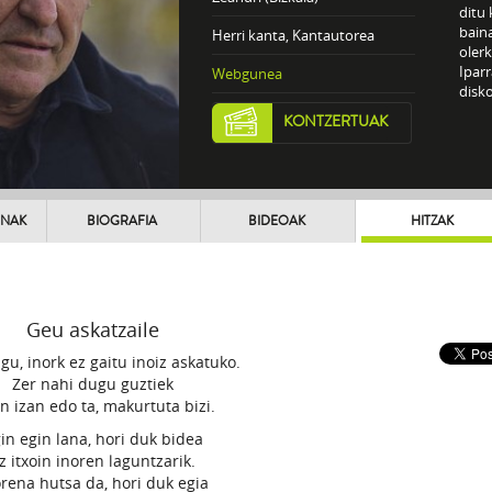
ditu 
bain
Herri kanta, Kantautorea
olerk
Iparr
Webgunea
disko
KONTZERTUAK
UNAK
BIOGRAFIA
BIDEOAK
HITZAK
Geu askatzaile
gu, inork ez gaitu inoiz askatuko.
Zer nahi dugu guztiek
n izan edo ta, makurtuta bizi.
in egin lana, hori duk bidea
z itxoin inoren laguntzarik.
orena hutsa da, hori duk egia