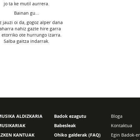
jo ta ke mutil aurrera.
Bainan gu...
z jauzi oi da, gogoz alper dana
zaharra nahiz gazte hire garra
 etorriko ote hurrungo izarra.
Salba gaitza indarrak.
USIKA ALDIZKARIA
Badok ezagutu
Bloga
MUSIKARIAK
Babesleak
Kontaktua
AZKEN KANTUAK
Ohiko galderak (FAQ)
Egin Badok-e