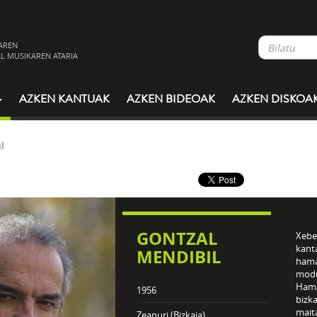
AREN
L MUSIKAREN ATARIA
AZKEN KANTUAK
AZKEN BIDEOAK
AZKEN DISKOA
l
GONTZAL
Xeber
kant
MENDIBIL
hama
modu
Hamar
1956
bizka
maita
Zeanuri (Bizkaia)