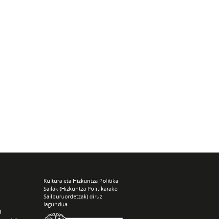
Kultura eta Hizkuntza Politika
Sailak (Hizkuntza Politikarako
Sailburuordetzak) diruz
lagundua
n