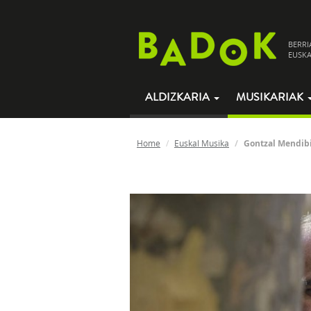
BERRI
EUSKA
ALDIZKARIA
MUSIKARIAK
Home
Euskal Musika
Gontzal Mendibi