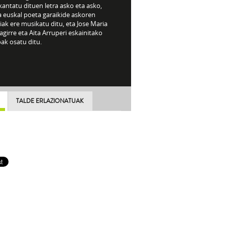
kantatu dituen letra asko eta asko,
a euskal poeta garaikide askoren
iak ere musikatu ditu, eta Jose Maria
agirre eta Aita Arruperi eskainitako
ak osatu ditu.
TALDE ERLAZIONATUAK