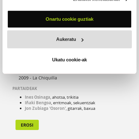
Onartu cookie guztiak
Aukeratu
Ukatu cookie-ak
III
2009 -
La Chiquilla
PARTAIDEAK
Ines Osinaga
, ahotsa, trikitia
Iñaki Bengoa
, erritmoak, sekuentziak
Jon Zubiaga 'Osoron'
, gitarrak, baxua
EROSI