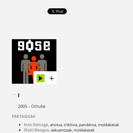
I
2005 -
Oihuka
PARTAIDEAK
Ines Osinaga
, ahotsa, trikitixa, panderoa, moldaketak
Iñaki Bengoa
, sekuentziak, moldaketak