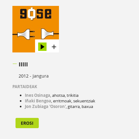
IIIII
2012 -
Jangura
PARTAIDEAK
Ines Osinaga
, ahotsa, trikitia
Iñaki Bengoa
, erritmoak, sekuentziak
Jon Zubiaga 'Osoron'
, gitarra, baxua
EROSI