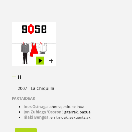
II
2007 -
La Chiquilla
PARTAIDEAK
Ines Osinaga
, ahotsa, esku soinua
Jon Zubiaga 'Osoron'
, gitarrak, baxua
Iñaki Bengoa
, erritmoak, sekuentziak