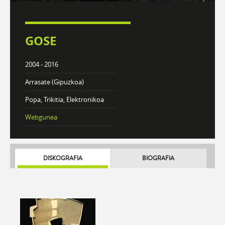
GOSE
2004 - 2016
Arrasate (Gipuzkoa)
Popa, Trikitia, Elektronikoa
Webgunea
DISKOGRAFIA
BIOGRAFIA