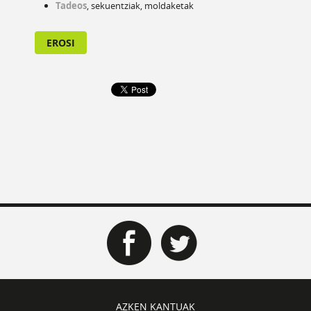
Tadeos
, sekuentziak, moldaketak
EROSI
AZKEN KANTUAK