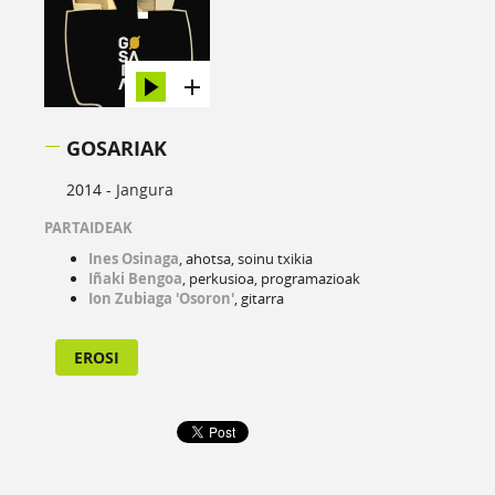
GOSARIAK
2014 -
Jangura
PARTAIDEAK
Ines Osinaga
, ahotsa, soinu txikia
Iñaki Bengoa
, perkusioa, programazioak
Ion Zubiaga 'Osoron'
, gitarra
EROSI