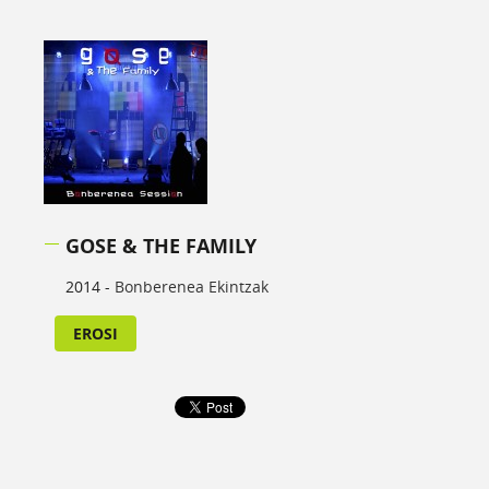
GOSE & THE FAMILY
2014 -
Bonberenea Ekintzak
EROSI