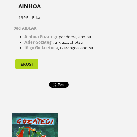
AINHOA
1996 -
Elkar
PARTAIDEAK
Ainhoa Gozategi
, panderoa, ahotsa
Asier Gozategi
, trikitixa, ahotsa
Iñigo Goikoetxea
, txarangoa, ahotsa
EROSI