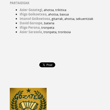
PARTAIDEAK
Asier Gozategi
, ahotsa, trikitixa
Iñigo Goikoetxea
, ahotsa, baxua
Imanol Goikoetxea
, gitarrak, ahotsa, sekuentziak
David Gorospe
, bateria
Iñigo Perona
, tronpeta
Asier Sarasola
, tronpeta, tronboia