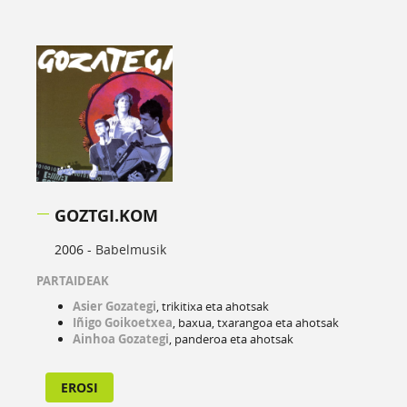
GOZTGI.KOM
2006 -
Babelmusik
PARTAIDEAK
Asier Gozategi
, trikitixa eta ahotsak
Iñigo Goikoetxea
, baxua, txarangoa eta ahotsak
Ainhoa Gozategi
, panderoa eta ahotsak
EROSI