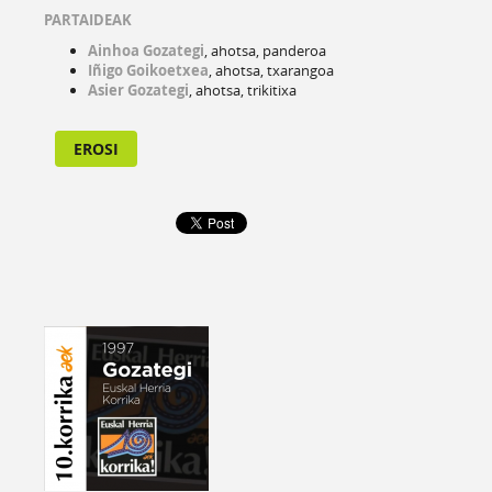
PARTAIDEAK
Ainhoa Gozategi
, ahotsa, panderoa
Iñigo Goikoetxea
, ahotsa, txarangoa
Asier Gozategi
, ahotsa, trikitixa
EROSI