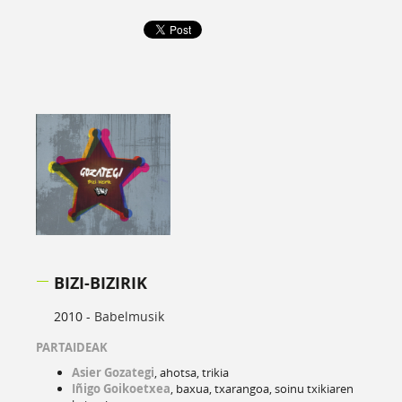
BIZI-BIZIRIK
2010 -
Babelmusik
PARTAIDEAK
Asier Gozategi
, ahotsa, trikia
Iñigo Goikoetxea
, baxua, txarangoa, soinu txikiaren