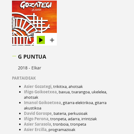
G PUNTUA
2018 -
Elkar
PARTAIDEAK
Asier Gozategi
, trikitixa, ahotsak
Iñigo Goikoetxea
, baxua, txarangoa, ukelelea,
ahotsak
Imanol Goikoetxea
, gitarra elektrikoa, gitarra
akustikoa
David Gorospe
, bateria, perkusioak
Iñigo Perona
, tronpeta, adarra, irrintziak
Asier Sarasola
, tronboia, tronpeta
Asier Ercilla
, programazioak