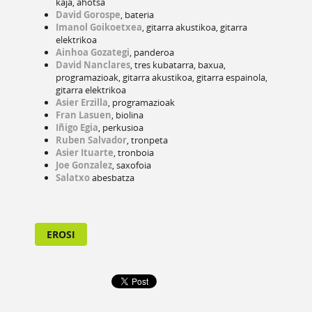
kaja, ahotsa
David Gorospe
, bateria
Imanol Goikoetxea
, gitarra akustikoa, gitarra
elektrikoa
Ainhoa Gozategi
, panderoa
David Nanclares
, tres kubatarra, baxua,
programazioak, gitarra akustikoa, gitarra espainola,
gitarra elektrikoa
Asier Erzilla
, programazioak
Fran Lasuen
, biolina
Iñigo Egia
, perkusioa
Ruben Salvador
, tronpeta
Asier Ituarte
, tronboia
Joe Gonzalez
, saxofoia
Salatxo
abesbatza
EROSI