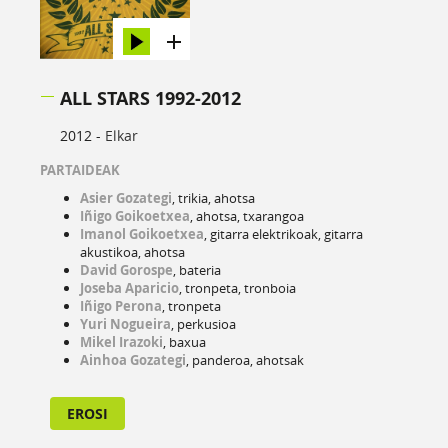
ALL STARS 1992-2012
2012 -
Elkar
PARTAIDEAK
Asier Gozategi
, trikia, ahotsa
Iñigo Goikoetxea
, ahotsa, txarangoa
Imanol Goikoetxea
, gitarra elektrikoak, gitarra
akustikoa, ahotsa
David Gorospe
, bateria
Joseba Aparicio
, tronpeta, tronboia
Iñigo Perona
, tronpeta
Yuri Nogueira
, perkusioa
Mikel Irazoki
, baxua
Ainhoa Gozategi
, panderoa, ahotsak
EROSI