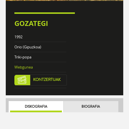
GOZATEGI
1992
Orio (Gipuzkoa)
Triki-popa
Webgunea
KONTZERTUAK
DISKOGRAFIA
BIOGRAFIA