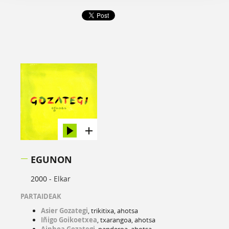
EGUNON
2000 -
Elkar
PARTAIDEAK
Asier Gozategi
, trikitixa, ahotsa
Iñigo Goikoetxea
, txarangoa, ahotsa
Ainhoa Gozategi
, panderoa, ahotsa