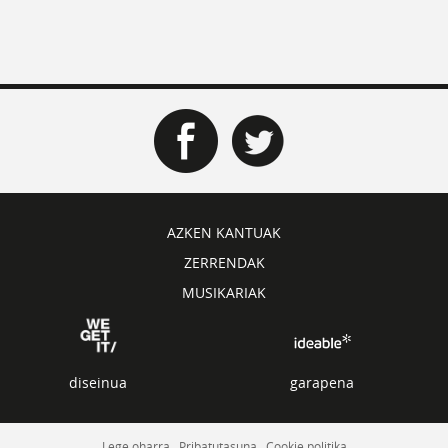
AZKEN KANTUAK
ZERRENDAK
MUSIKARIAK
diseinua
garapena
Lege oharra
Pribatutasuna
Cookie politika