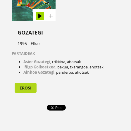
GOZATEGI
1995 -
Elkar
PARTAIDEAK
Asier Gozategi
, trikitixa, ahotsak
Iñigo Goikoetxea
, baxua, txarangoa, ahotsak
Ainhoa Gozategi
, panderoa, ahotsak
EROSI